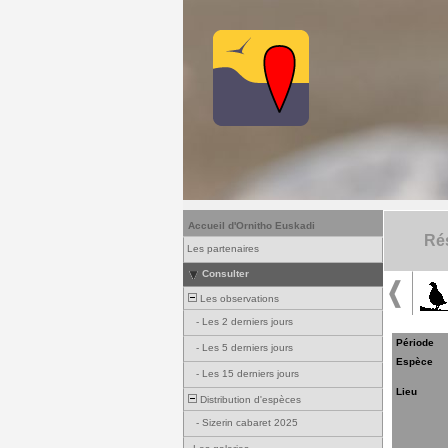
Accueil d'Ornitho Euskadi
Rés
Les partenaires
Consulter
Les observations
-
Les 2 derniers jours
Période
-
Les 5 derniers jours
Espèce
-
Les 15 derniers jours
Lieu
Distribution d'espèces
-
Sizerin cabaret 2025