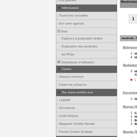
-
Les galeries
Restrictio
Information
-
Toutes les nouvelles
1
-
Sur votre agenda
Aide
vendredi, 7
-
Espèces à publication limitée
-
Explication des symboles
Balmased
1
H
-
les FAQs
4
H
Statistiques d'utilisation
Barbadun 
Cartes
2
H
R
-
Oiseaux nicheurs
1
-
Cartes de présence
Sur www.ornitho.eus
Karrantza
2
H
-
Légalité
Mungia [5
-
Documents
1
C
-
Code éthique
1
H
1
B
2
-
Magazine Ornitho Berriak
R
Mungia [5
-
Premio Ornitho Euskadi