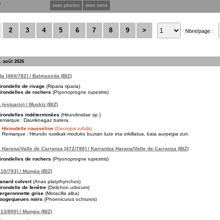
n
avec photos
avec sons
2
3
4
5
6
7
8
9
>
Nbre/page :
. août 2026
a [484/782] / Balmaseda (BIZ)
irondelle de rivage
(Riparia riparia)
irondelles de rochers
(Ptyonoprogne rupestris)
(estuario) / Muskiz (BIZ)
irondelles indéterminées
(Hirundinidae sp.)
emarque :
Daurikoagaz batera.
Hirondelle rousseline
(Cecropis rufula)
Remarque :
Hirundo rustikak moduko buztan luze eta orkillatua, baia aurpegia zuri.
 Harana/Valle de Carranza [472/786] / Karrantza Harana/Valle de Carranza (BIZ)
irondelles de rochers
(Ptyonoprogne rupestris)
10/793] / Mungia (BIZ)
anard colvert
(Anas platyrhynchos)
irondelle de fenêtre
(Delichon urbicum)
ergeronnette grise
(Motacilla alba)
ougequeues noirs
(Phoenicurus ochruros)
13/800] / Mungia (BIZ)