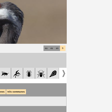
eu
es
en
fr
nes
très communes