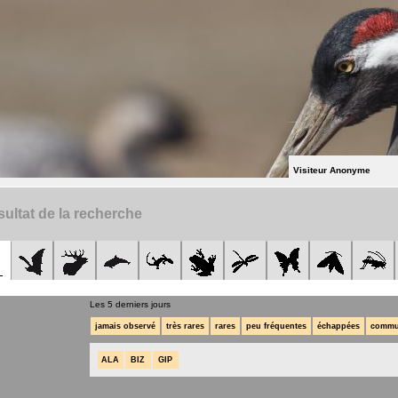
Visiteur Anonyme
ultat de la recherche
Les 5 derniers jours
jamais observé
très rares
rares
peu fréquentes
échappées
commu
ALA
BIZ
GIP