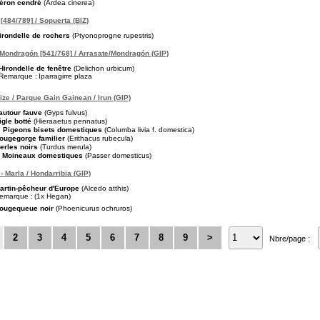
éron cendré
(Ardea cinerea)
[484/789] / Sopuerta (BIZ)
irondelle de rochers
(Ptyonoprogne rupestris)
Mondragón [541/768] / Arrasate/Mondragón (GIP)
Hirondelle de fenêtre
(Delichon urbicum)
Remarque :
Iparragirre plaza
pize / Parque Gain Gainean / Irun (GIP)
autour fauve
(Gyps fulvus)
igle botté
(Hieraaetus pennatus)
Pigeons bisets domestiques
(Columba livia f. domestica)
ougegorge familier
(Erithacus rubecula)
erles noirs
(Turdus merula)
Moineaux domestiques
(Passer domesticus)
 - Marla / Hondarribia (GIP)
artin-pêcheur d'Europe
(Alcedo atthis)
emarque :
(1x Hegan)
ougequeue noir
(Phoenicurus ochruros)
2
3
4
5
6
7
8
9
>
Nbre/page :