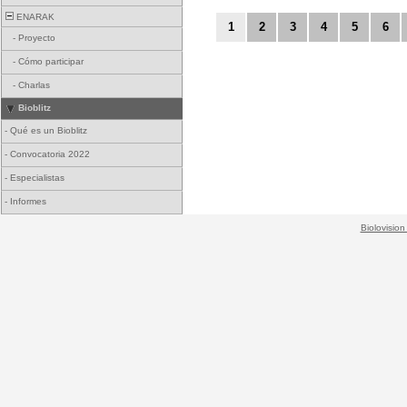
ENARAK
1
2
3
4
5
6
-
Proyecto
-
Cómo participar
-
Charlas
Bioblitz
-
Qué es un Bioblitz
-
Convocatoria 2022
-
Especialistas
-
Informes
Biolovision