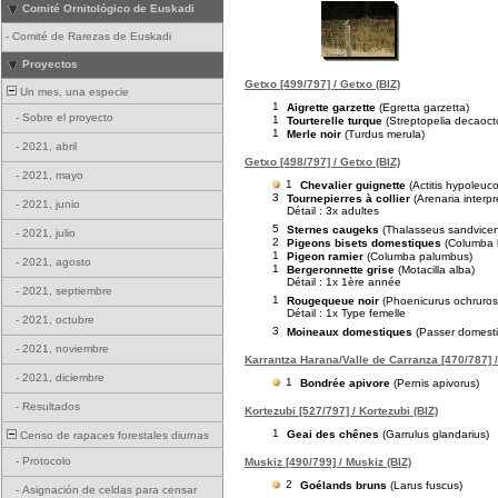
Comité Ornitológico de Euskadi
-
Comité de Rarezas de Euskadi
Proyectos
Getxo [499/797] / Getxo (BIZ)
Un mes, una especie
1
Aigrette garzette
(Egretta garzetta)
-
Sobre el proyecto
1
Tourterelle turque
(Streptopelia decaoct
1
Merle noir
(Turdus merula)
-
2021, abril
Getxo [498/797] / Getxo (BIZ)
-
2021, mayo
1
Chevalier guignette
(Actitis hypoleuc
3
Tournepierres à collier
(Arenaria interpr
-
2021, junio
Détail : 3x adultes
5
Sternes caugeks
(Thalasseus sandvicen
-
2021, julio
2
Pigeons bisets domestiques
(Columba l
1
Pigeon ramier
(Columba palumbus)
-
2021, agosto
1
Bergeronnette grise
(Motacilla alba)
Détail : 1x 1ère année
-
2021, septiembre
1
Rougequeue noir
(Phoenicurus ochruros
Détail : 1x Type femelle
-
2021, octubre
3
Moineaux domestiques
(Passer domesti
-
2021, noviembre
Karrantza Harana/Valle de Carranza [470/787] /
-
2021, diciembre
1
Bondrée apivore
(Pernis apivorus)
-
Resultados
Kortezubi [527/797] / Kortezubi (BIZ)
1
Geai des chênes
(Garrulus glandarius)
Censo de rapaces forestales diurnas
-
Protocolo
Muskiz [490/799] / Muskiz (BIZ)
2
Goélands bruns
(Larus fuscus)
-
Asignación de celdas para censar