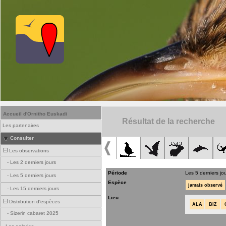
Accueil d'Ornitho Euskadi
Résultat de la recherche
Les partenaires
Consulter
Les observations
-
Les 2 derniers jours
Période
Les 5 derniers jo
-
Les 5 derniers jours
Espèce
jamais observé
-
Les 15 derniers jours
Lieu
Distribution d'espèces
ALA
BIZ
-
Sizerin cabaret 2025