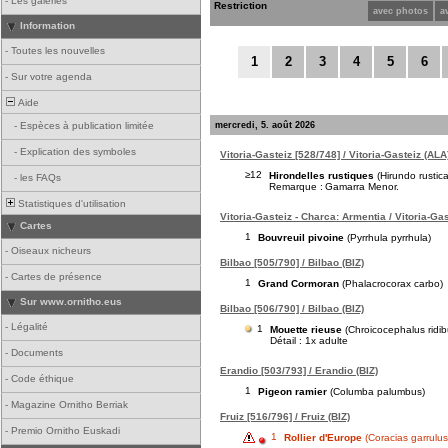
-
Les galeries
Restriction
avec photos
a
Information
-
Toutes les nouvelles
1
2
3
4
5
6
-
Sur votre agenda
Aide
mercredi, 5. août 2026
-
Espèces à publication limitée
-
Explication des symboles
Vitoria-Gasteiz [528/748] / Vitoria-Gasteiz (ALA
≥12
Hirondelles rustiques
(Hirundo rustica
-
les FAQs
Remarque :
Gamarra Menor.
Statistiques d'utilisation
Vitoria-Gasteiz - Charca: Armentia / Vitoria-Ga
Cartes
1
Bouvreuil pivoine
(Pyrrhula pyrrhula)
-
Oiseaux nicheurs
Bilbao [505/790] / Bilbao (BIZ)
-
Cartes de présence
1
Grand Cormoran
(Phalacrocorax carbo)
Sur www.ornitho.eus
Bilbao [506/790] / Bilbao (BIZ)
-
Légalité
1
Mouette rieuse
(Chroicocephalus ridi
Détail : 1x adulte
-
Documents
Erandio [503/793] / Erandio (BIZ)
-
Code éthique
1
Pigeon ramier
(Columba palumbus)
-
Magazine Ornitho Berriak
Fruiz [516/796] / Fruiz (BIZ)
-
Premio Ornitho Euskadi
1
Rollier d'Europe
(Coracias garrulus