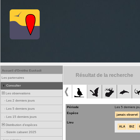
Accueil d'Ornitho Euskadi
Résultat de la recherche
Les partenaires
Consulter
Les observations
-
Les 2 derniers jours
Période
Les 5 derniers jo
-
Les 5 derniers jours
Espèce
jamais observé
-
Les 15 derniers jours
Lieu
Distribution d'espèces
ALA
BIZ
-
Sizerin cabaret 2025