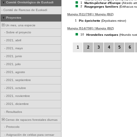
Comité Ornitológico de Euskadi
1
Martin-pêcheur d'Europe
(Alcedo att
2
Rougegorges familiers
(Erithacus r
-
Comité de Rarezas de Euskadi
Mungia [511/798] / Mungia (BIZ)
Proyectos
1
Pic épeichette
(Dryobates minor)
Un mes, una especie
Mungia [514/798] / Mungia (BIZ)
-
Sobre el proyecto
10
Hirondelles rustiques
(Hirundo rust
-
2021, abril
1
2
3
4
5
6
-
2021, mayo
-
2021, junio
-
2021, julio
-
2021, agosto
-
2021, septiembre
-
2021, octubre
-
2021, noviembre
-
2021, diciembre
-
Resultados
Censo de rapaces forestales diurnas
-
Protocolo
-
Asignación de celdas para censar