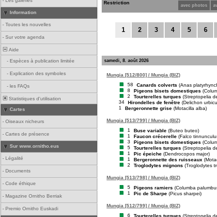
-
Les galeries
Restriction
avec photos
a
Information
-
Toutes les nouvelles
1
2
3
4
5
6
-
Sur votre agenda
Aide
samedi, 8. août 2026
-
Espèces à publication limitée
-
Explication des symboles
Mungia [512/800] / Mungia (BIZ)
58
Canards colverts
(Anas platyrhync
-
les FAQs
8
Pigeons bisets domestiques
(Colum
2
Tourterelles turques
(Streptopelia d
Statistiques d'utilisation
34
Hirondelles de fenêtre
(Delichon urbic
1
Bergeronnette grise
(Motacilla alba)
Cartes
Mungia [513/799] / Mungia (BIZ)
-
Oiseaux nicheurs
1
Buse variable
(Buteo buteo)
-
Cartes de présence
1
Faucon crécerelle
(Falco tinnunculu
3
Pigeons bisets domestiques
(Colum
Sur www.ornitho.eus
5
Tourterelles turques
(Streptopelia d
1
Pic épeiche
(Dendrocopos major)
-
Légalité
1
Bergeronnette des ruisseaux
(Motac
2
Troglodytes mignons
(Troglodytes t
-
Documents
Mungia [513/798] / Mungia (BIZ)
-
Code éthique
5
Pigeons ramiers
(Columba palumbu
1
Pic de Sharpe
(Picus sharpei)
-
Magazine Ornitho Berriak
Mungia [512/799] / Mungia (BIZ)
-
Premio Ornitho Euskadi
6
Tourterelles turques
(Streptopelia d