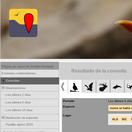
Página de inicio de Ornitho Euskadi
Resultado de la consulta
Entidades colaboradoras
Consultar
Observaciones
-
Los últimos 2 días
Periodo
Los últimos 5 día
-
Los últimos 5 días
Especie
nunca se había
-
Los últimos 15 días
Lugar
Distribución de especies
ALA
BIZ
-
Pardillo alpino 2025