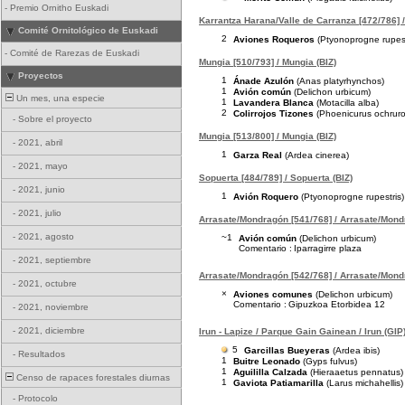
-
Premio Ornitho Euskadi
Karrantza Harana/Valle de Carranza [472/786] /
Comité Ornitológico de Euskadi
2
Aviones Roqueros
(Ptyonoprogne rupest
-
Comité de Rarezas de Euskadi
Mungia [510/793] / Mungia (BIZ)
Proyectos
1
Ánade Azulón
(Anas platyrhynchos)
1
Avión común
(Delichon urbicum)
Un mes, una especie
1
Lavandera Blanca
(Motacilla alba)
2
Colirrojos Tizones
(Phoenicurus ochruro
-
Sobre el proyecto
Mungia [513/800] / Mungia (BIZ)
-
2021, abril
1
Garza Real
(Ardea cinerea)
-
2021, mayo
Sopuerta [484/789] / Sopuerta (BIZ)
-
2021, junio
1
Avión Roquero
(Ptyonoprogne rupestris)
-
2021, julio
Arrasate/Mondragón [541/768] / Arrasate/Mond
-
2021, agosto
~1
Avión común
(Delichon urbicum)
Comentario :
Iparragirre plaza
-
2021, septiembre
Arrasate/Mondragón [542/768] / Arrasate/Mond
-
2021, octubre
×
Aviones comunes
(Delichon urbicum)
Comentario :
Gipuzkoa Etorbidea 12
-
2021, noviembre
-
2021, diciembre
Irun - Lapize / Parque Gain Gainean / Irun (GIP
5
Garcillas Bueyeras
(Ardea ibis)
-
Resultados
1
Buitre Leonado
(Gyps fulvus)
1
Aguililla Calzada
(Hieraaetus pennatus)
Censo de rapaces forestales diurnas
1
Gaviota Patiamarilla
(Larus michahellis)
-
Protocolo