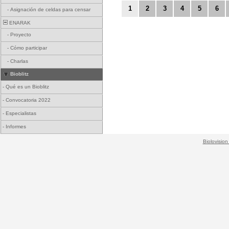
1
2
3
4
5
6
-
Asignación de celdas para censar
ENARAK
-
Proyecto
-
Cómo participar
-
Charlas
Bioblitz
-
Qué es un Bioblitz
-
Convocatoria 2022
-
Especialistas
-
Informes
Biolovision