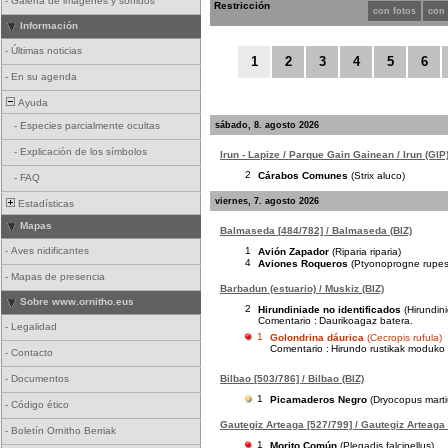
-
Galería de imágenes y sonidos
Restricción
con fotos
con
Información
-
Últimas noticias
1
2
3
4
5
6
-
En su agenda
Ayuda
sábado, 8. agosto 2026
-
Especies parcialmente ocultas
-
Explicación de los símbolos
Irun - Lapize / Parque Gain Gainean / Irun (GIP
2
Cárabos Comunes
(Strix aluco)
-
FAQ
viernes, 7. agosto 2026
Estadísticas
Mapas
Balmaseda [484/782] / Balmaseda (BIZ)
1
-
Aves nidificantes
Avión Zapador
(Riparia riparia)
4
Aviones Roqueros
(Ptyonoprogne rupest
-
Mapas de presencia
Barbadun (estuario) / Muskiz (BIZ)
Sobre www.ornitho.eus
2
Hirundiniade no identificados
(Hirundin
Comentario :
Daurikoagaz batera.
-
Legalidad
1
Golondrina dáurica
(Cecropis rufula)
Comentario :
Hirundo rustikak moduko b
-
Contacto
Bilbao [503/786] / Bilbao (BIZ)
-
Documentos
1
Picamaderos Negro
(Dryocopus marti
-
Código ético
Gautegiz Arteaga [527/799] / Gautegiz Arteaga 
-
Boletín Ornitho Berriak
1
Morito Común
(Plegadis falcinellus)