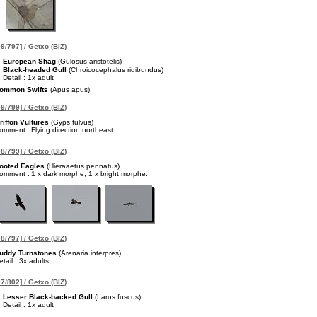
9/797] / Getxo (BIZ)
European Shag
(Gulosus aristotelis)
Black-headed Gull
(Chroicocephalus ridibundus)
Detail : 1x adult
ommon Swifts
(Apus apus)
9/799] / Getxo (BIZ)
riffon Vultures
(Gyps fulvus)
omment :
Flying direction northeast.
8/799] / Getxo (BIZ)
ooted Eagles
(Hieraaetus pennatus)
omment :
1 x dark morphe, 1 x bright morphe.
8/797] / Getxo (BIZ)
uddy Turnstones
(Arenaria interpres)
etail : 3x adults
7/802] / Getxo (BIZ)
Lesser Black-backed Gull
(Larus fuscus)
Detail : 1x adult