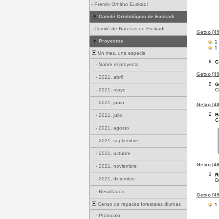
-
Premio Ornitho Euskadi
Comité Ornitológico de Euskadi
-
Comité de Rarezas de Euskadi
Getxo [49
Proyectos
1
1
Un mes, una especie
8
C
-
Sobre el proyecto
Getxo [49
-
2021, abril
2
G
C
-
2021, mayo
-
2021, junio
Getxo [49
2
B
-
2021, julio
C
-
2021, agosto
-
2021, septiembre
-
2021, octubre
Getxo [49
-
2021, noviembre
3
R
-
2021, diciembre
D
-
Resultados
Getxo [49
Censo de rapaces forestales diurnas
1
-
Protocolo