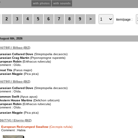
n
with photos
with sounds
2
3
4
5
6
7
8
9
>
item/page :
August 6th, 2026
4/788] / Bilbao (BIZ)
urasian Collared Dove
(Streptopelia decaocto)
urasian Crag Martin
(Ptyonoprogne rupestris)
uropean Robin
(Erithacus rubecula)
omment :
Oído.
reat Tits
(Parus major)
urasian Magpie
(Pica pica)
4/790] / Bilbao (BIZ)
urasian Collared Dove
(Streptopelia decaocto)
omment :
Oída.
ommon Swift
(Apus apus)
estern House Martins
(Delichon urbicum)
uropean Robin
(Erithacus rubecula)
omment :
Oído.
urasian Magpie
(Pica pica)
36/774] / Elorrio (BIZ)
European Red-rumped Swallow
(Cecropis rufula)
Comment :
Habia