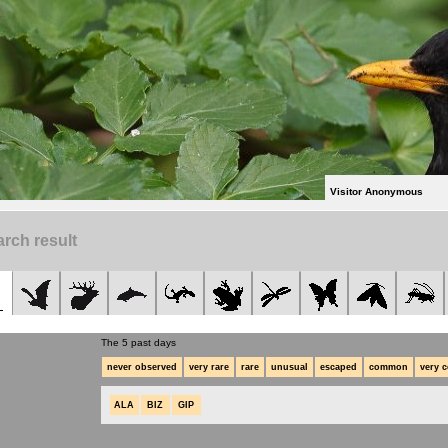
Visitor Anonymous
rch result
The 5 past days
never observed
very rare
rare
unusual
escaped
common
very 
ALA
BIZ
GIP