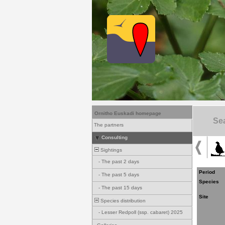
Ornitho Euskadi homepage
Sea
The partners
Consulting
Sightings
-
The past 2 days
Period
-
The past 5 days
Species
-
The past 15 days
Site
Species distribution
-
Lesser Redpoll (ssp. cabaret) 2025