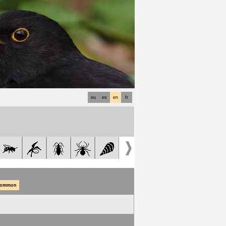
eu
es
en
fr
common