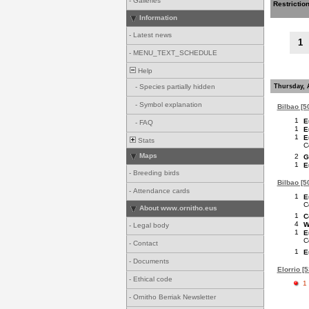
-
Galleries
Restrictio
Information
-
Latest news
1
-
MENU_TEXT_SCHEDULE
Help
Thursday, 
-
Species partially hidden
-
Symbol explanation
Bilbao [50
1
E
-
FAQ
1
E
1
E
Stats
C
Maps
2
G
1
E
-
Breeding birds
Bilbao [50
-
Attendance cards
1
E
C
About www.ornitho.eus
1
C
4
W
-
Legal body
1
E
C
-
Contact
1
E
-
Documents
Elorrio [5
-
Ethical code
1
-
Ornitho Berriak Newsletter