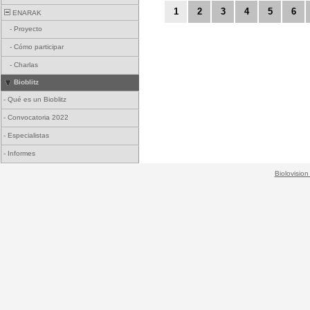
1
2
3
4
5
6
ENARAK
-
Proyecto
-
Cómo participar
-
Charlas
Bioblitz
-
Qué es un Bioblitz
-
Convocatoria 2022
-
Especialistas
-
Informes
Biolovision