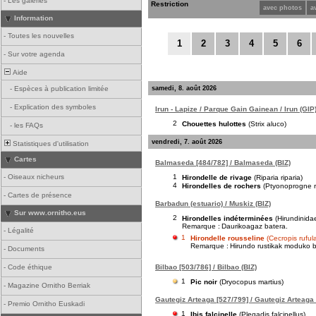
-
Les galeries
Restriction
avec photos
a
Information
-
Toutes les nouvelles
1
2
3
4
5
6
-
Sur votre agenda
Aide
samedi, 8. août 2026
-
Espèces à publication limitée
-
Explication des symboles
Irun - Lapize / Parque Gain Gainean / Irun (GIP
2
Chouettes hulottes
(Strix aluco)
-
les FAQs
vendredi, 7. août 2026
Statistiques d'utilisation
Cartes
Balmaseda [484/782] / Balmaseda (BIZ)
1
-
Oiseaux nicheurs
Hirondelle de rivage
(Riparia riparia)
4
Hirondelles de rochers
(Ptyonoprogne r
-
Cartes de présence
Barbadun (estuario) / Muskiz (BIZ)
Sur www.ornitho.eus
2
Hirondelles indéterminées
(Hirundinida
Remarque :
Daurikoagaz batera.
-
Légalité
1
Hirondelle rousseline
(Cecropis ruful
Remarque :
Hirundo rustikak moduko bu
-
Documents
Bilbao [503/786] / Bilbao (BIZ)
-
Code éthique
1
Pic noir
(Dryocopus martius)
-
Magazine Ornitho Berriak
Gautegiz Arteaga [527/799] / Gautegiz Arteaga 
-
Premio Ornitho Euskadi
1
Ibis falcinelle
(Plegadis falcinellus)