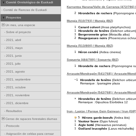
Comité Ornitológico de Euskadi
Karrantza Harana/Valle de Carranza [472/786] /
-
Comité de Rarezas de Euskadi
2
Hirondelles de rochers
(Ptyonoprogne r
Proyectos
Mungia [510/793] / Mungia (BIZ)
Un mes, una especie
1
Canard colvert
(Anas platyrhynchos)
1
Hirondelle de fenêtre
(Delichon urbicum)
-
Sobre el proyecto
1
Bergeronnette grise
(Motacilla alba)
2
Rougequeues noirs
(Phoenicurus ochru
-
2021, abril
Mungia [513/800] / Mungia (BIZ)
-
2021, mayo
1
Héron cendré
(Ardea cinerea)
-
2021, junio
Sopuerta [484/789] / Sopuerta (BIZ)
-
2021, julio
1
Hirondelle de rochers
(Ptyonoprogne rup
-
2021, agosto
Arrasate/Mondragón [541/768] / Arrasate/Mond
-
2021, septiembre
~1
Hirondelle de fenêtre
(Delichon urbicu
Remarque :
Iparragirre plaza
-
2021, octubre
Arrasate/Mondragón [542/768] / Arrasate/Mond
-
2021, noviembre
×
Hirondelles de fenêtre
(Delichon urbicu
Remarque :
Gipuzkoa Etorbidea 12
-
2021, diciembre
-
Resultados
Irun - Lapize / Parque Gain Gainean / Irun (GIP
5
Hérons garde-boeufs
(Ardea ibis)
Censo de rapaces forestales diurnas
1
Vautour fauve
(Gyps fulvus)
1
Aigle botté
(Hieraaetus pennatus)
-
Protocolo
1
Goéland leucophée
(Larus michahellis)
-
Asignación de celdas para censar