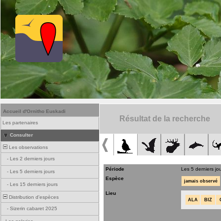
Accueil d'Ornitho Euskadi
Résultat de la recherche
Les partenaires
Consulter
Les observations
-
Les 2 derniers jours
Période
Les 5 derniers jo
-
Les 5 derniers jours
Espèce
jamais observé
-
Les 15 derniers jours
Lieu
Distribution d'espèces
ALA
BIZ
-
Sizerin cabaret 2025