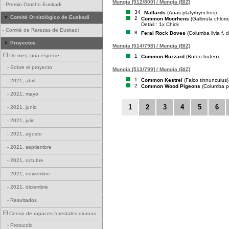
Mungia [512/800] / Mungia (BIZ)
-
Premio Ornitho Euskadi
34
Mallards
(Anas platyrhynchos)
Comité Ornitológico de Euskadi
2
Common Moorhens
(Gallinula chlor
Detail : 1x Chick
-
Comité de Rarezas de Euskadi
8
Feral Rock Doves
(Columba livia f. 
Proyectos
Mungia [514/798] / Mungia (BIZ)
Un mes, una especie
1
Common Buzzard
(Buteo buteo)
-
Sobre el proyecto
Mungia [513/799] / Mungia (BIZ)
1
Common Kestrel
(Falco tinnunculus)
-
2021, abril
2
Common Wood Pigeons
(Columba p
-
2021, mayo
1
2
3
4
5
6
-
2021, junio
-
2021, julio
-
2021, agosto
-
2021, septiembre
-
2021, octubre
-
2021, noviembre
-
2021, diciembre
-
Resultados
Censo de rapaces forestales diurnas
-
Protocolo