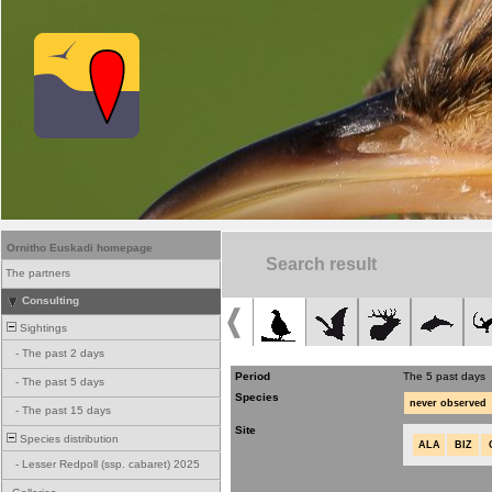
Ornitho Euskadi homepage
Search result
The partners
Consulting
Sightings
-
The past 2 days
Period
The 5 past days
-
The past 5 days
Species
never observed
-
The past 15 days
Site
Species distribution
ALA
BIZ
-
Lesser Redpoll (ssp. cabaret) 2025