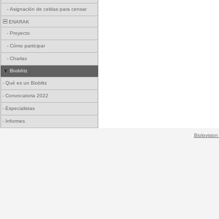
-
Asignación de celdas para censar
ENARAK
-
Proyecto
-
Cómo participar
-
Charlas
Bioblitz
-
Qué es un Bioblitz
-
Convocatoria 2022
-
Especialistas
-
Informes
Biolovision