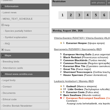
-
Galleries
Restriction
with photos
w
Information
-
Latest news
1
2
3
4
5
6
-
MENU_TEXT_SCHEDULE
Help
Monday, August 10th, 2026
-
Species partially hidden
-
Symbol explanation
Vitoria-Gasteiz [524/743] / Vitoria-Gasteiz (ALA
1
Eurasian Hoopoe
(Upupa epops)
-
FAQ
Ibarrangelu [525/805] / Ibarrangelu (BIZ)
Stats
5
European Herring Gulls
(Larus argentat
Maps
1
Black Redstart
(Phoenicurus ochruros)
3
Common Blackbirds
(Turdus merula)
-
Breeding birds
4
Common Firecrests
(Regulus ignicapilla
×
Eurasian Blue Tits
(Cyanistes caeruleus
-
Attendance cards
×
Great Tits
(Parus major)
2
Short-toed Treecreepers
(Certhia brach
About www.ornitho.eus
×
House Sparrows
(Passer domesticus)
-
Legal body
Laukariz (embalse) / Mungia (BIZ)
1
Gadwall
(Mareca strepera)
-
Contact
10
Little Grebes
(Tachybaptus ruficollis)
6
Eurasian Coots
(Fulica atra)
-
Documents
8
Barn Swallows
(Hirundo rustica)
2
European Red-rumped Swallows
(Ce
-
Ethical code
Comment :
Aurpegi zuria behekaldetik, eta lepoko
-
Ornitho Berriak Newsletter