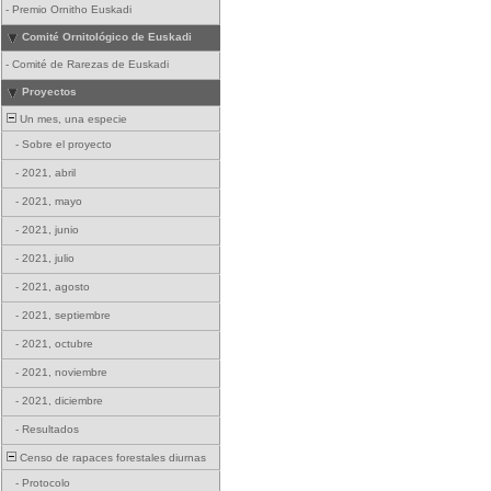
-
Premio Ornitho Euskadi
Comité Ornitológico de Euskadi
-
Comité de Rarezas de Euskadi
Proyectos
Un mes, una especie
-
Sobre el proyecto
-
2021, abril
-
2021, mayo
-
2021, junio
-
2021, julio
-
2021, agosto
-
2021, septiembre
-
2021, octubre
-
2021, noviembre
-
2021, diciembre
-
Resultados
Censo de rapaces forestales diurnas
-
Protocolo