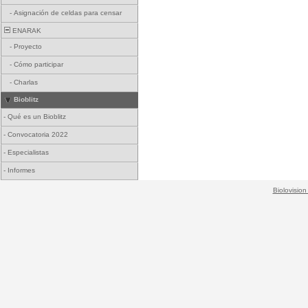
-
Asignación de celdas para censar
ENARAK
-
Proyecto
-
Cómo participar
-
Charlas
Bioblitz
-
Qué es un Bioblitz
-
Convocatoria 2022
-
Especialistas
-
Informes
Biolovision