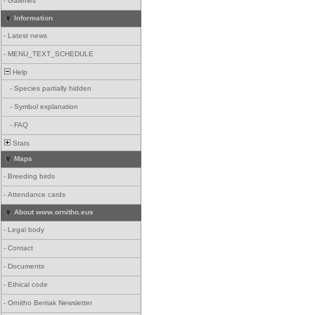
-
Galleries
Information
-
Latest news
-
MENU_TEXT_SCHEDULE
Help
-
Species partially hidden
-
Symbol explanation
-
FAQ
Stats
Maps
-
Breeding birds
-
Attendance cards
About www.ornitho.eus
-
Legal body
-
Contact
-
Documents
-
Ethical code
-
Ornitho Berriak Newsletter