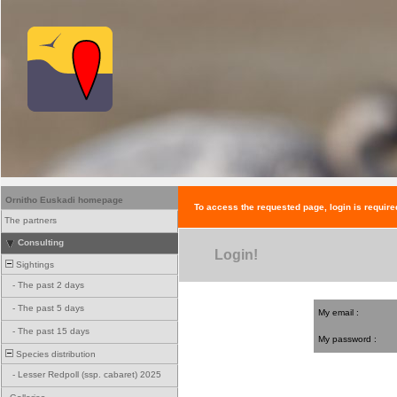
Ornitho Euskadi homepage
To access the requested page, login is require
The partners
Consulting
Login!
Sightings
-
The past 2 days
-
The past 5 days
My email :
-
The past 15 days
My password :
Species distribution
-
Lesser Redpoll (ssp. cabaret) 2025