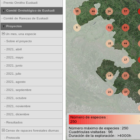
-
Premio Ornitho Euskadi
Comité Ornitológico de Euskadi
-
Comité de Rarezas de Euskadi
Proyectos
Un mes, una especie
-
Sobre el proyecto
-
2021, abril
-
2021, mayo
-
2021, junio
-
2021, julio
-
2021, agosto
-
2021, septiembre
-
2021, octubre
-
2021, noviembre
-
2021, diciembre
-
Resultados
Censo de rapaces forestales diurnas
-
Protocolo