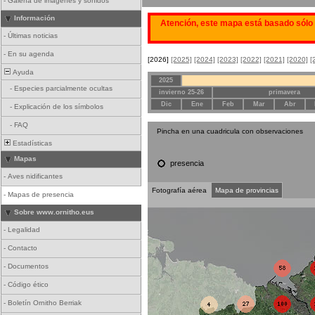
-
Galería de imágenes y sonidos
Información
Atención, este mapa está basado sólo 
-
Últimas noticias
-
En su agenda
[2026]
[2025]
[2024]
[2023]
[2022]
[2021]
[2020]
[
Ayuda
2025
-
Especies parcialmente ocultas
invierno 25-26
primavera
Dic
Ene
Feb
Mar
Abr
-
Explicación de los símbolos
-
FAQ
Pincha en una cuadricula con observaciones
Estadísticas
Mapas
presencia
-
Aves nidificantes
Fotografía aérea
Mapa de provincias
-
Mapas de presencia
Sobre www.ornitho.eus
-
Legalidad
-
Contacto
-
Documentos
-
Código ético
-
Boletín Ornitho Berriak