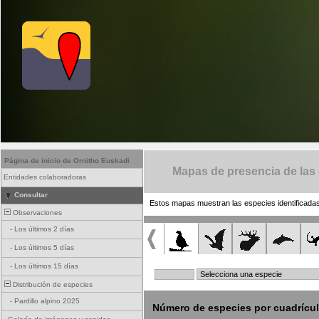
Página de inicio de Ornitho Euskadi
Mapas de presencia de las
Entidades colaboradoras
Consultar
Estos mapas muestran las especies identificadas
Observaciones
-
Los últimos 2 días
-
Los últimos 5 días
-
Los últimos 15 días
Distribución de especies
-
Pardillo alpino 2025
Número de especies por cuadrícu