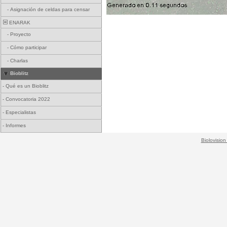
-
Asignación de celdas para censar
ENARAK
-
Proyecto
-
Cómo participar
-
Charlas
Bioblitz
-
Qué es un Bioblitz
-
Convocatoria 2022
-
Especialistas
-
Informes
Biolovision