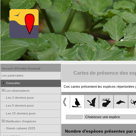
Accueil d'Ornitho Euskadi
Cartes de présence des e
Les partenaires
Consulter
Ces cartes présentent les espèces répertoriées 
Les observations
-
Les 2 derniers jours
-
Les 5 derniers jours
-
Les 15 derniers jours
Distribution d'espèces
-
Sizerin cabaret 2025
Nombre d'espèces présentes par c