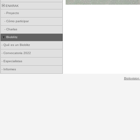
ENARAK
-
Proyecto
-
Cómo participar
-
Charlas
Bioblitz
-
Qué es un Bioblitz
-
Convocatoria 2022
-
Especialistas
-
Informes
Biolovision