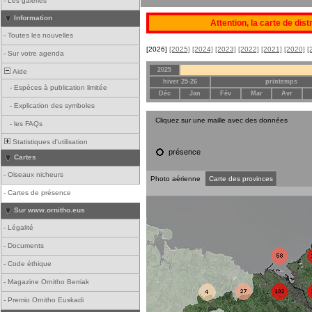
-
Les galeries
Information
Attention, la carte de dis
-
Toutes les nouvelles
[2026]
[2025]
[2024]
[2023]
[2022]
[2021]
[2020]
[
-
Sur votre agenda
2025
Aide
hiver 25-26
printemps
-
Espèces à publication limitée
Déc
Jan
Fév
Mar
Avr
-
Explication des symboles
Cliquez sur une maille avec des données
-
les FAQs
Statistiques d'utilisation
présence
Cartes
-
Oiseaux nicheurs
Photo aérienne
Carte des provinces
-
Cartes de présence
Sur www.ornitho.eus
-
Légalité
-
Documents
-
Code éthique
-
Magazine Ornitho Berriak
-
Premio Ornitho Euskadi