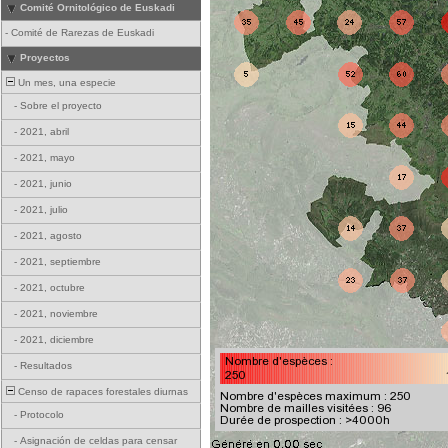
Comité Ornitológico de Euskadi
-
Comité de Rarezas de Euskadi
Proyectos
Un mes, una especie
-
Sobre el proyecto
-
2021, abril
-
2021, mayo
-
2021, junio
-
2021, julio
-
2021, agosto
-
2021, septiembre
-
2021, octubre
-
2021, noviembre
-
2021, diciembre
-
Resultados
Censo de rapaces forestales diurnas
-
Protocolo
-
Asignación de celdas para censar