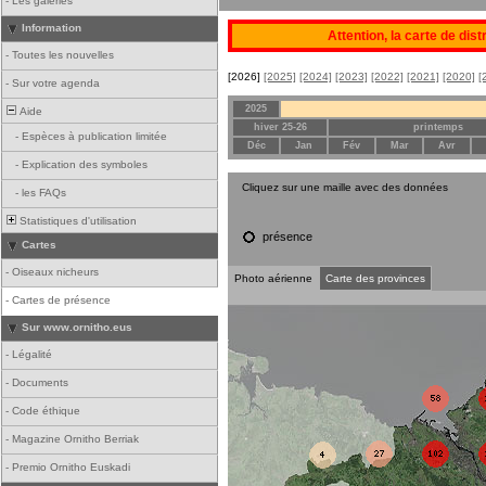
-
Les galeries
Information
Attention, la carte de dis
-
Toutes les nouvelles
[2026]
[2025]
[2024]
[2023]
[2022]
[2021]
[2020]
[
-
Sur votre agenda
2025
Aide
hiver 25-26
printemps
-
Espèces à publication limitée
Déc
Jan
Fév
Mar
Avr
-
Explication des symboles
Cliquez sur une maille avec des données
-
les FAQs
Statistiques d'utilisation
présence
Cartes
-
Oiseaux nicheurs
Photo aérienne
Carte des provinces
-
Cartes de présence
Sur www.ornitho.eus
-
Légalité
-
Documents
-
Code éthique
-
Magazine Ornitho Berriak
-
Premio Ornitho Euskadi