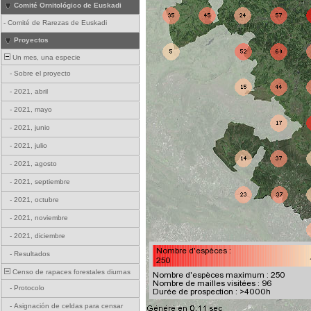
Comité Ornitológico de Euskadi
-
Comité de Rarezas de Euskadi
Proyectos
Un mes, una especie
-
Sobre el proyecto
-
2021, abril
-
2021, mayo
-
2021, junio
-
2021, julio
-
2021, agosto
-
2021, septiembre
-
2021, octubre
-
2021, noviembre
-
2021, diciembre
-
Resultados
Censo de rapaces forestales diurnas
-
Protocolo
-
Asignación de celdas para censar