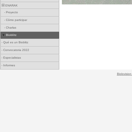
ENARAK
-
Proyecto
-
Cómo participar
-
Charlas
Bioblitz
-
Qué es un Bioblitz
-
Convocatoria 2022
-
Especialistas
-
Informes
Biolovision