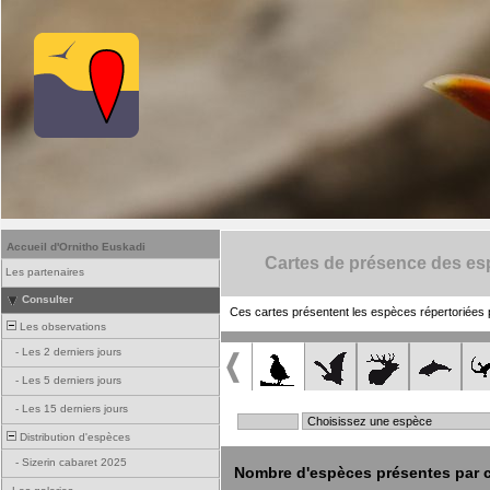
Accueil d'Ornitho Euskadi
Cartes de présence des e
Les partenaires
Consulter
Ces cartes présentent les espèces répertoriées 
Les observations
-
Les 2 derniers jours
-
Les 5 derniers jours
-
Les 15 derniers jours
Distribution d'espèces
-
Sizerin cabaret 2025
Nombre d'espèces présentes par c