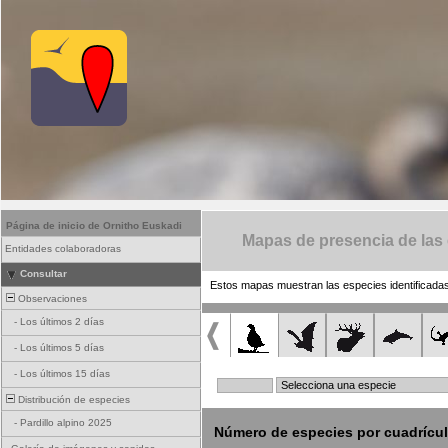
Página de inicio de Ornitho Euskadi
Mapas de presencia de las
Entidades colaboradoras
Consultar
Estos mapas muestran las especies identificadas
Observaciones
-
Los últimos 2 días
-
Los últimos 5 días
-
Los últimos 15 días
Distribución de especies
-
Pardillo alpino 2025
Número de especies por cuadrícu