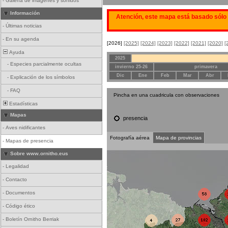
-
Galería de imágenes y sonidos
Información
Atención, este mapa está basado sólo 
-
Últimas noticias
-
En su agenda
[2026]
[2025]
[2024]
[2023]
[2022]
[2021]
[2020]
[
Ayuda
2025
-
Especies parcialmente ocultas
invierno 25-26
primavera
Dic
Ene
Feb
Mar
Abr
-
Explicación de los símbolos
-
FAQ
Pincha en una cuadricula con observaciones
Estadísticas
Mapas
presencia
-
Aves nidificantes
Fotografía aérea
Mapa de provincias
-
Mapas de presencia
Sobre www.ornitho.eus
-
Legalidad
-
Contacto
-
Documentos
-
Código ético
-
Boletín Ornitho Berriak