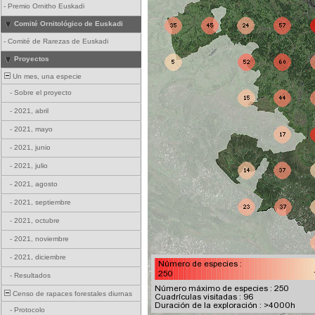
-
Premio Ornitho Euskadi
Comité Ornitológico de Euskadi
-
Comité de Rarezas de Euskadi
Proyectos
Un mes, una especie
-
Sobre el proyecto
-
2021, abril
-
2021, mayo
-
2021, junio
-
2021, julio
-
2021, agosto
-
2021, septiembre
-
2021, octubre
-
2021, noviembre
-
2021, diciembre
-
Resultados
Censo de rapaces forestales diurnas
-
Protocolo