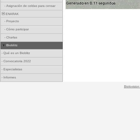
-
Asignación de celdas para censar
ENARAK
-
Proyecto
-
Cómo participar
-
Charlas
Bioblitz
-
Qué es un Bioblitz
-
Convocatoria 2022
-
Especialistas
-
Informes
Biolovision