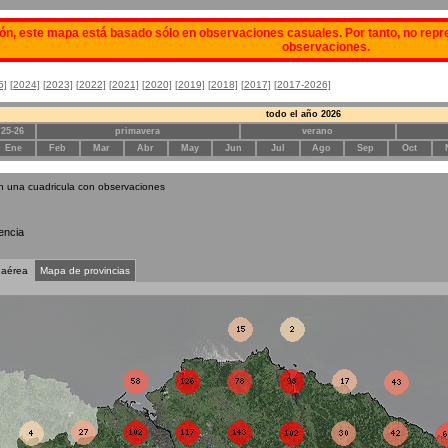
ón, este mapa está basado sólo en observaciones casuales. Por tanto, no repre
observaciones.
5]
[2024]
[2023]
[2022]
[2021]
[2020]
[2019]
[2018]
[2017]
[2017-2026]
todo el año 2026
 25-26
primavera
verano
Ene
Feb
Mar
Abr
May
Jun
Jul
Ago
Sep
Oct
n una cuadricula con observaciones
encia
 aérea
Mapa de provincias