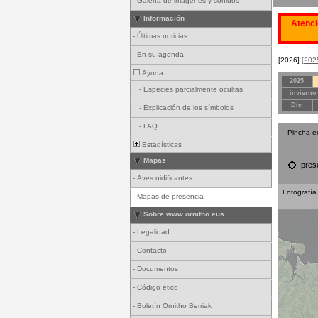
-
Galería de imágenes y sonidos
Información
Atenci
-
Últimas noticias
-
En su agenda
[2026]
[202
Ayuda
2025
-
Especies parcialmente ocultas
invierno
Dic
-
Explicación de los símbolos
-
FAQ
Pincha e
Estadísticas
Mapas
pres
-
Aves nidificantes
Fotografía
-
Mapas de presencia
Sobre www.ornitho.eus
-
Legalidad
-
Contacto
-
Documentos
-
Código ético
-
Boletín Ornitho Berriak