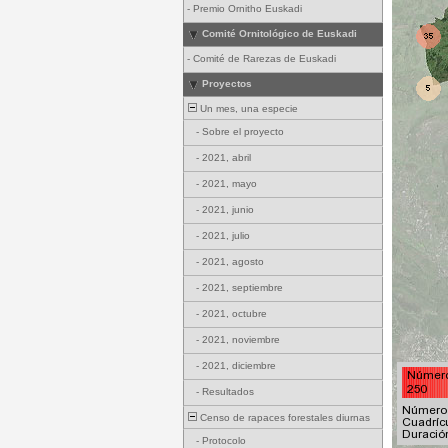
-
Premio Ornitho Euskadi
Comité Ornitológico de Euskadi
-
Comité de Rarezas de Euskadi
Proyectos
Un mes, una especie
-
Sobre el proyecto
-
2021, abril
-
2021, mayo
-
2021, junio
-
2021, julio
-
2021, agosto
-
2021, septiembre
-
2021, octubre
-
2021, noviembre
-
2021, diciembre
-
Resultados
Censo de rapaces forestales diurnas
-
Protocolo