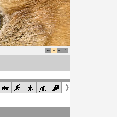
eu
es
en
fr