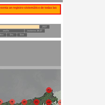
senta un registro sistemático de todas las
2027
otoño
invierno 26-27
Nov
Dic
Ene