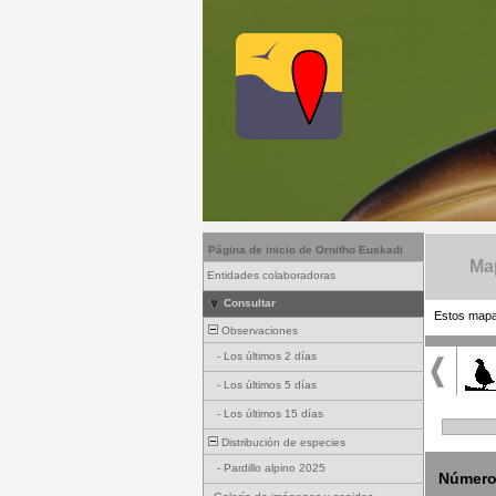
Página de inicio de Ornitho Euskadi
Map
Entidades colaboradoras
Consultar
Estos mapas
Observaciones
-
Los últimos 2 días
-
Los últimos 5 días
-
Los últimos 15 días
Distribución de especies
-
Pardillo alpino 2025
Número 