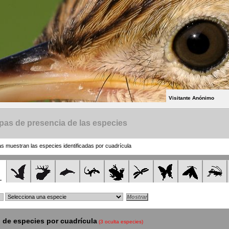
Visitante Anónimo
as de presencia de las especies
 muestran las especies identificadas por cuadrícula
de especies por cuadrícula
(3 oculta especies)