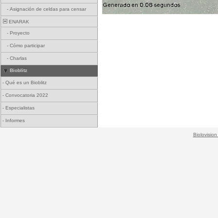
-
Asignación de celdas para censar
ENARAK
-
Proyecto
-
Cómo participar
-
Charlas
Bioblitz
-
Qué es un Bioblitz
-
Convocatoria 2022
-
Especialistas
-
Informes
Biolovision