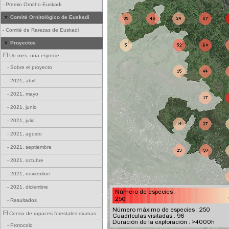
-
Premio Ornitho Euskadi
Comité Ornitológico de Euskadi
-
Comité de Rarezas de Euskadi
Proyectos
Un mes, una especie
-
Sobre el proyecto
-
2021, abril
-
2021, mayo
-
2021, junio
-
2021, julio
-
2021, agosto
-
2021, septiembre
-
2021, octubre
-
2021, noviembre
-
2021, diciembre
-
Resultados
Censo de rapaces forestales diurnas
-
Protocolo