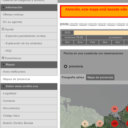
-
Galería de imágenes y sonidos
Información
Atención, este mapa está basado sólo 
-
Últimas noticias
-
En su agenda
[2026]
[2025]
[2024]
[2023]
[2022]
[2021]
[2020]
[
Ayuda
2025
-
Especies parcialmente ocultas
invierno 25-26
primavera
Dic
Ene
Feb
Mar
Abr
-
Explicación de los símbolos
-
FAQ
Pincha en una cuadricula con observaciones
Estadísticas
Mapas
presencia
-
Aves nidificantes
Fotografía aérea
Mapa de provincias
-
Mapas de presencia
Sobre www.ornitho.eus
-
Legalidad
-
Contacto
-
Documentos
-
Código ético
-
Boletín Ornitho Berriak