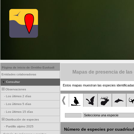
Página de inicio de Ornitho Euskadi
Mapas de presencia de las
Entidades colaboradoras
Consultar
Estos mapas muestran las especies identificadas
Observaciones
-
Los últimos 2 días
-
Los últimos 5 días
-
Los últimos 15 días
Distribución de especies
-
Pardillo alpino 2025
Número de especies por cuadrícu