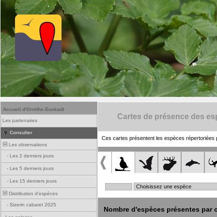
Accueil d'Ornitho Euskadi
Cartes de présence des e
Les partenaires
Consulter
Ces cartes présentent les espèces répertoriées 
Les observations
-
Les 2 derniers jours
-
Les 5 derniers jours
-
Les 15 derniers jours
Distribution d'espèces
-
Sizerin cabaret 2025
Nombre d'espèces présentes par c