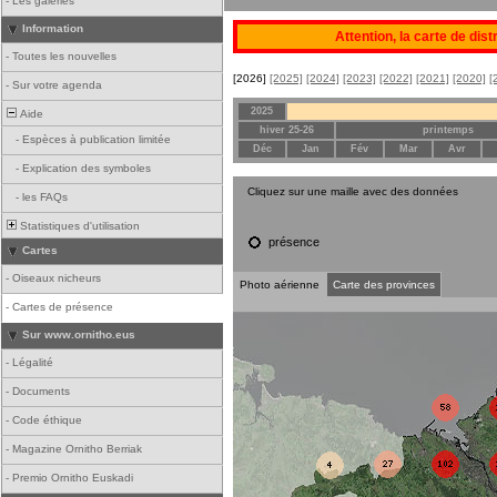
-
Les galeries
Information
Attention, la carte de dis
-
Toutes les nouvelles
[2026]
[2025]
[2024]
[2023]
[2022]
[2021]
[2020]
[
-
Sur votre agenda
2025
Aide
hiver 25-26
printemps
-
Espèces à publication limitée
Déc
Jan
Fév
Mar
Avr
-
Explication des symboles
Cliquez sur une maille avec des données
-
les FAQs
Statistiques d'utilisation
présence
Cartes
-
Oiseaux nicheurs
Photo aérienne
Carte des provinces
-
Cartes de présence
Sur www.ornitho.eus
-
Légalité
-
Documents
-
Code éthique
-
Magazine Ornitho Berriak
-
Premio Ornitho Euskadi