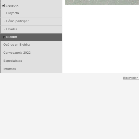
ENARAK
-
Proyecto
-
Cómo participar
-
Charlas
Bioblitz
-
Qué es un Bioblitz
-
Convocatoria 2022
-
Especialistas
-
Informes
Biolovision