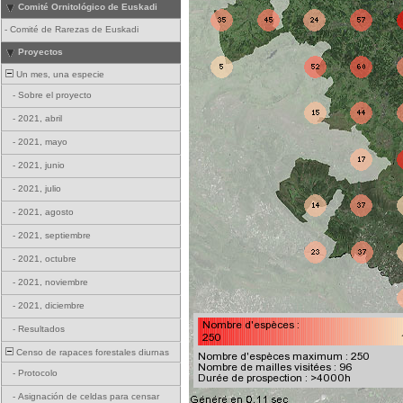
Comité Ornitológico de Euskadi
-
Comité de Rarezas de Euskadi
Proyectos
Un mes, una especie
-
Sobre el proyecto
-
2021, abril
-
2021, mayo
-
2021, junio
-
2021, julio
-
2021, agosto
-
2021, septiembre
-
2021, octubre
-
2021, noviembre
-
2021, diciembre
-
Resultados
Censo de rapaces forestales diurnas
-
Protocolo
-
Asignación de celdas para censar