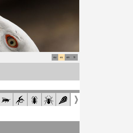
eu
es
en
fr