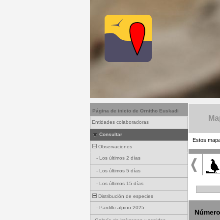
Página de inicio de Ornitho Euskadi
Map
Entidades colaboradoras
Consultar
Estos mapas
Observaciones
-
Los últimos 2 días
-
Los últimos 5 días
-
Los últimos 15 días
Distribución de especies
-
Pardillo alpino 2025
Número 