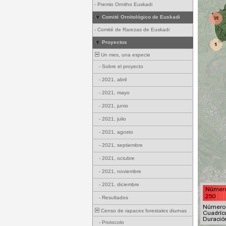
-
Premio Ornitho Euskadi
Comité Ornitológico de Euskadi
-
Comité de Rarezas de Euskadi
Proyectos
Un mes, una especie
-
Sobre el proyecto
-
2021, abril
-
2021, mayo
-
2021, junio
-
2021, julio
-
2021, agosto
-
2021, septiembre
-
2021, octubre
-
2021, noviembre
-
2021, diciembre
-
Resultados
Censo de rapaces forestales diurnas
-
Protocolo