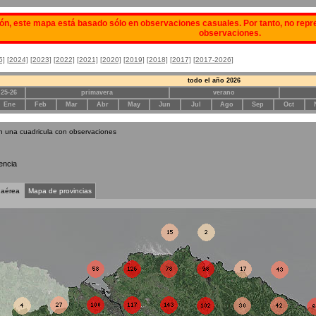
ón, este mapa está basado sólo en observaciones casuales. Por tanto, no repre
observaciones.
5]
[2024]
[2023]
[2022]
[2021]
[2020]
[2019]
[2018]
[2017]
[2017-2026]
todo el año 2026
 25-26
primavera
verano
Ene
Feb
Mar
Abr
May
Jun
Jul
Ago
Sep
Oct
n una cuadricula con observaciones
encia
 aérea
Mapa de provincias