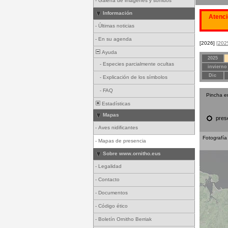
-
Galería de imágenes y sonidos
Información
Atenci
-
Últimas noticias
-
En su agenda
[2026]
[202
Ayuda
2025
-
Especies parcialmente ocultas
invierno
Dic
-
Explicación de los símbolos
-
FAQ
Pincha e
Estadísticas
Mapas
pres
-
Aves nidificantes
Fotografía
-
Mapas de presencia
Sobre www.ornitho.eus
-
Legalidad
-
Contacto
-
Documentos
-
Código ético
-
Boletín Ornitho Berriak