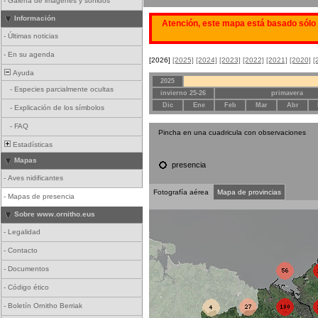
-
Galería de imágenes y sonidos
Información
Atención, este mapa está basado sólo 
-
Últimas noticias
-
En su agenda
[2026]
[2025]
[2024]
[2023]
[2022]
[2021]
[2020]
[
Ayuda
2025
-
Especies parcialmente ocultas
invierno 25-26
primavera
Dic
Ene
Feb
Mar
Abr
-
Explicación de los símbolos
-
FAQ
Pincha en una cuadricula con observaciones
Estadísticas
Mapas
presencia
-
Aves nidificantes
Fotografía aérea
Mapa de provincias
-
Mapas de presencia
Sobre www.ornitho.eus
-
Legalidad
-
Contacto
-
Documentos
-
Código ético
-
Boletín Ornitho Berriak