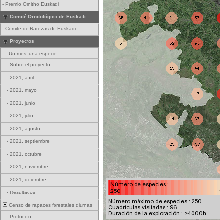
-
Premio Ornitho Euskadi
Comité Ornitológico de Euskadi
-
Comité de Rarezas de Euskadi
Proyectos
Un mes, una especie
-
Sobre el proyecto
-
2021, abril
-
2021, mayo
-
2021, junio
-
2021, julio
-
2021, agosto
-
2021, septiembre
-
2021, octubre
-
2021, noviembre
-
2021, diciembre
-
Resultados
Censo de rapaces forestales diurnas
-
Protocolo