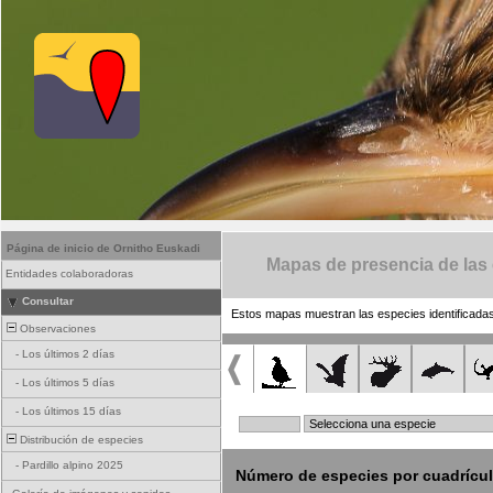
Página de inicio de Ornitho Euskadi
Mapas de presencia de las
Entidades colaboradoras
Consultar
Estos mapas muestran las especies identificadas
Observaciones
-
Los últimos 2 días
-
Los últimos 5 días
-
Los últimos 15 días
Distribución de especies
-
Pardillo alpino 2025
Número de especies por cuadrícu