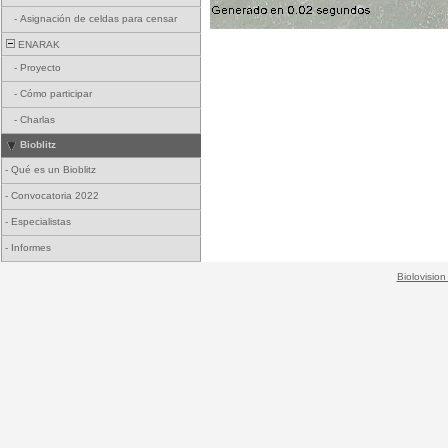
-
Asignación de celdas para censar
ENARAK
-
Proyecto
-
Cómo participar
-
Charlas
Bioblitz
-
Qué es un Bioblitz
-
Convocatoria 2022
-
Especialistas
-
Informes
Biolovision