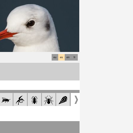
eu
es
en
fr