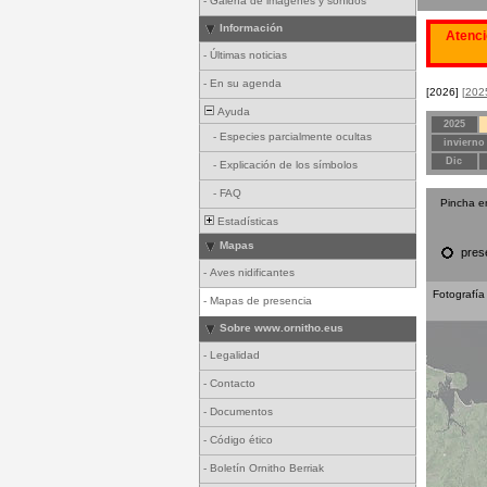
-
Galería de imágenes y sonidos
Información
Atenci
-
Últimas noticias
-
En su agenda
[2026]
[202
Ayuda
2025
-
Especies parcialmente ocultas
invierno
Dic
-
Explicación de los símbolos
-
FAQ
Pincha e
Estadísticas
Mapas
pres
-
Aves nidificantes
Fotografía
-
Mapas de presencia
Sobre www.ornitho.eus
-
Legalidad
-
Contacto
-
Documentos
-
Código ético
-
Boletín Ornitho Berriak