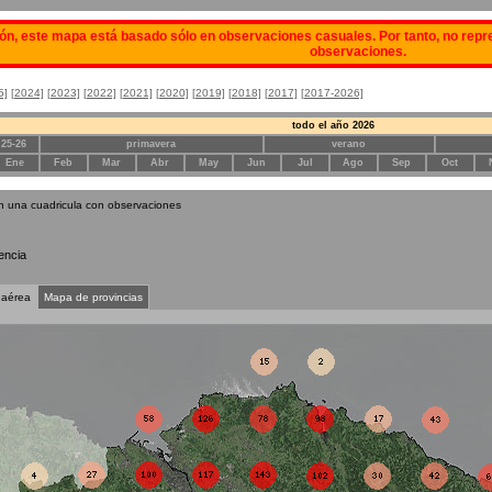
ón, este mapa está basado sólo en observaciones casuales. Por tanto, no repre
observaciones.
5]
[2024]
[2023]
[2022]
[2021]
[2020]
[2019]
[2018]
[2017]
[2017-2026]
todo el año 2026
 25-26
primavera
verano
Ene
Feb
Mar
Abr
May
Jun
Jul
Ago
Sep
Oct
n una cuadricula con observaciones
encia
 aérea
Mapa de provincias