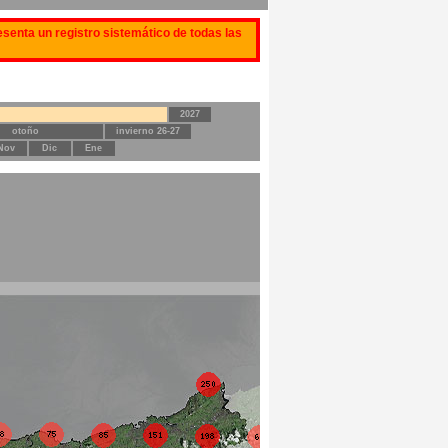
senta un registro sistemático de todas las
2027
otoño
invierno 26-27
Nov
Dic
Ene