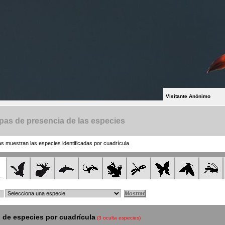
Visitante Anónimo
as de presencia de las especies
 muestran las especies identificadas por cuadrícula
de especies por cuadrícula
(3 oculta especies)