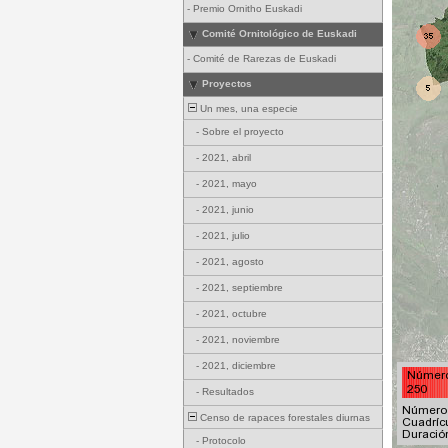
-
Premio Ornitho Euskadi
Comité Ornitológico de Euskadi
-
Comité de Rarezas de Euskadi
Proyectos
Un mes, una especie
-
Sobre el proyecto
-
2021, abril
-
2021, mayo
-
2021, junio
-
2021, julio
-
2021, agosto
-
2021, septiembre
-
2021, octubre
-
2021, noviembre
-
2021, diciembre
-
Resultados
Censo de rapaces forestales diurnas
-
Protocolo