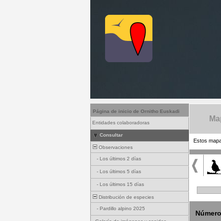
Página de inicio de Ornitho Euskadi
Map
Entidades colaboradoras
Consultar
Estos mapas
Observaciones
-
Los últimos 2 días
-
Los últimos 5 días
-
Los últimos 15 días
Distribución de especies
-
Pardillo alpino 2025
Número 