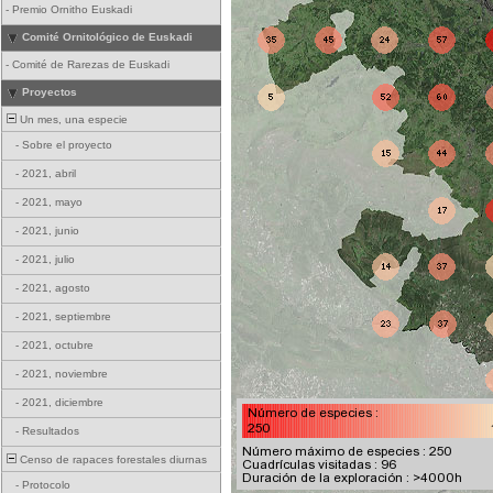
-
Premio Ornitho Euskadi
Comité Ornitológico de Euskadi
-
Comité de Rarezas de Euskadi
Proyectos
Un mes, una especie
-
Sobre el proyecto
-
2021, abril
-
2021, mayo
-
2021, junio
-
2021, julio
-
2021, agosto
-
2021, septiembre
-
2021, octubre
-
2021, noviembre
-
2021, diciembre
-
Resultados
Censo de rapaces forestales diurnas
-
Protocolo