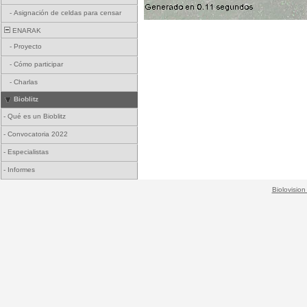
-
Asignación de celdas para censar
ENARAK
-
Proyecto
-
Cómo participar
-
Charlas
Bioblitz
-
Qué es un Bioblitz
-
Convocatoria 2022
-
Especialistas
-
Informes
Biolovision