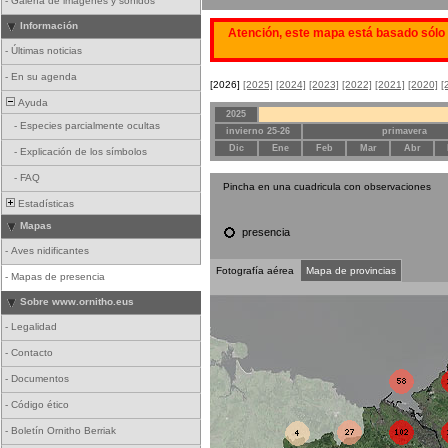
-
Galería de imágenes y sonidos
Información
Atención, este mapa está basado sólo 
-
Últimas noticias
-
En su agenda
[2026]
[2025]
[2024]
[2023]
[2022]
[2021]
[2020]
[
Ayuda
2025
-
Especies parcialmente ocultas
invierno 25-26
primavera
Dic
Ene
Feb
Mar
Abr
-
Explicación de los símbolos
-
FAQ
Pincha en una cuadricula con observaciones
Estadísticas
Mapas
presencia
-
Aves nidificantes
Fotografía aérea
Mapa de provincias
-
Mapas de presencia
Sobre www.ornitho.eus
-
Legalidad
-
Contacto
-
Documentos
-
Código ético
-
Boletín Ornitho Berriak