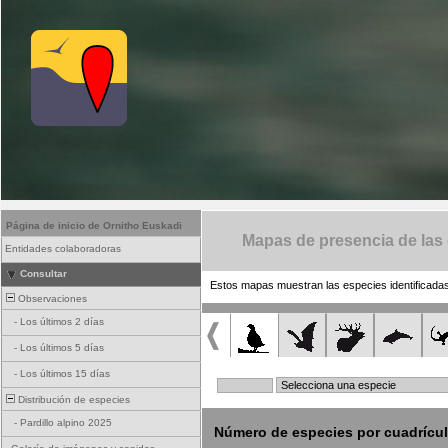
Página de inicio de Ornitho Euskadi
Mapas de presencia de las
Entidades colaboradoras
Consultar
Estos mapas muestran las especies identificadas
Observaciones
-
Los últimos 2 días
-
Los últimos 5 días
-
Los últimos 15 días
Distribución de especies
-
Pardillo alpino 2025
Número de especies por cuadrícu