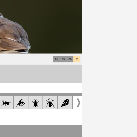
eu
es
en
fr