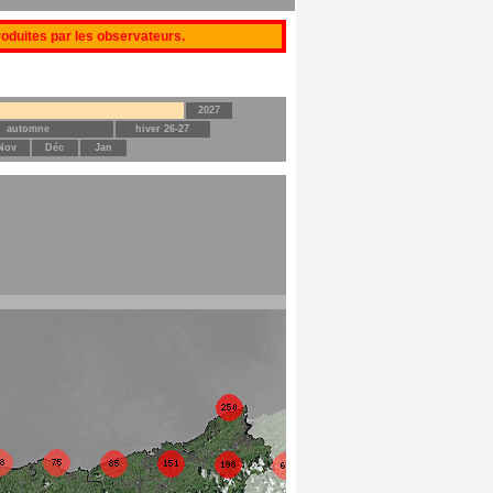
produites par les observateurs.
2027
automne
hiver 26-27
Nov
Déc
Jan