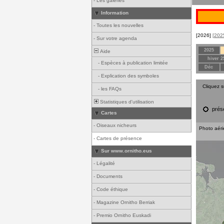
-
Les galeries
Information
-
Toutes les nouvelles
[2026]
[202
-
Sur votre agenda
2025
Aide
hiver 2
-
Espèces à publication limitée
Déc
-
Explication des symboles
Cliquez 
-
les FAQs
Statistiques d'utilisation
prés
Cartes
-
Oiseaux nicheurs
Photo aér
-
Cartes de présence
Sur www.ornitho.eus
-
Légalité
-
Documents
-
Code éthique
-
Magazine Ornitho Berriak
-
Premio Ornitho Euskadi