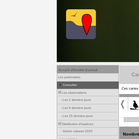
Accueil d'Ornitho Euskadi
Ca
Les partenaires
Consulter
Ces cartes 
Les observations
-
Les 2 derniers jours
-
Les 5 derniers jours
-
Les 15 derniers jours
Distribution d'espèces
-
Sizerin cabaret 2025
Nombre 