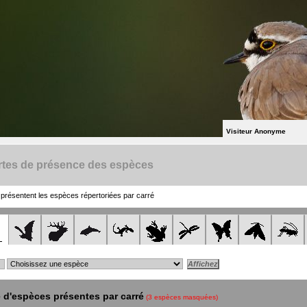
Visiteur Anonyme
rtes de présence des espèces
présentent les espèces répertoriées par carré
d'espèces présentes par carré
(3 espèces masquées)