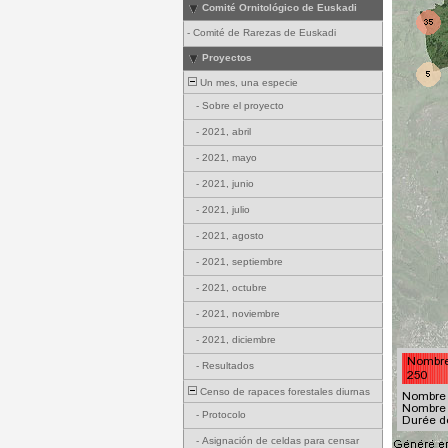
Comité Ornitológico de Euskadi
-
Comité de Rarezas de Euskadi
Proyectos
Un mes, una especie
-
Sobre el proyecto
-
2021, abril
-
2021, mayo
-
2021, junio
-
2021, julio
-
2021, agosto
-
2021, septiembre
-
2021, octubre
-
2021, noviembre
-
2021, diciembre
-
Resultados
Censo de rapaces forestales diurnas
-
Protocolo
-
Asignación de celdas para censar