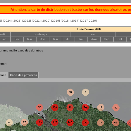
Attention, la carte de distribution est basée sur les données aléatoires 
5]
[2024]
[2023]
[2022]
[2021]
[2020]
[2019]
[2018]
[2017]
[2017-2026]
toute l'année 2026
5-26
printemps
été
Jan
Fév
Mar
Avr
Mai
Jui
Juil
Aoû
Sep
Oct
sur une maille avec des données
ence
ienne
Carte des provinces