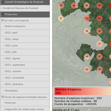
Comité Ornitológico de Euskadi
-
Comité de Rarezas de Euskadi
Proyectos
Un mes, una especie
-
Sobre el proyecto
-
2021, abril
-
2021, mayo
-
2021, junio
-
2021, julio
-
2021, agosto
-
2021, septiembre
-
2021, octubre
-
2021, noviembre
-
2021, diciembre
-
Resultados
Censo de rapaces forestales diurnas
-
Protocolo
-
Asignación de celdas para censar