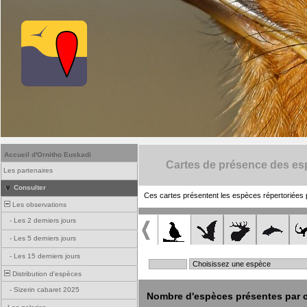
Accueil d'Ornitho Euskadi
Cartes de présence des e
Les partenaires
Consulter
Ces cartes présentent les espèces répertoriées 
Les observations
-
Les 2 derniers jours
-
Les 5 derniers jours
-
Les 15 derniers jours
Distribution d'espèces
-
Sizerin cabaret 2025
Nombre d'espèces présentes par c