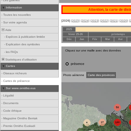
-
Les galeries
Information
Attention, la carte de dis
-
Toutes les nouvelles
[2026]
[2025]
[2024]
[2023]
[2022]
[2021]
[2020]
[
-
Sur votre agenda
2025
Aide
hiver 25-26
printemps
-
Espèces à publication limitée
Déc
Jan
Fév
Mar
Avr
-
Explication des symboles
Cliquez sur une maille avec des données
-
les FAQs
Statistiques d'utilisation
présence
Cartes
-
Oiseaux nicheurs
Photo aérienne
Carte des provinces
-
Cartes de présence
Sur www.ornitho.eus
-
Légalité
-
Documents
-
Code éthique
-
Magazine Ornitho Berriak
-
Premio Ornitho Euskadi