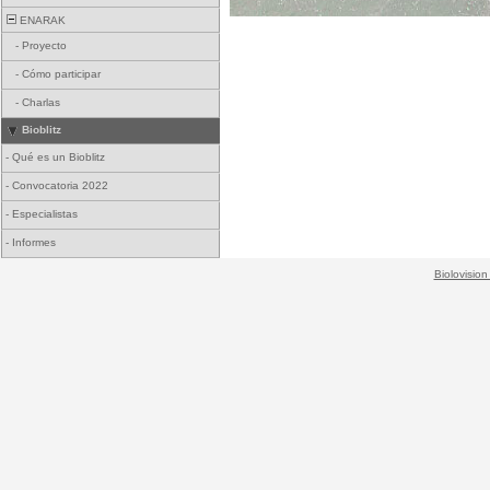
ENARAK
-
Proyecto
-
Cómo participar
-
Charlas
Bioblitz
-
Qué es un Bioblitz
-
Convocatoria 2022
-
Especialistas
-
Informes
Biolovision