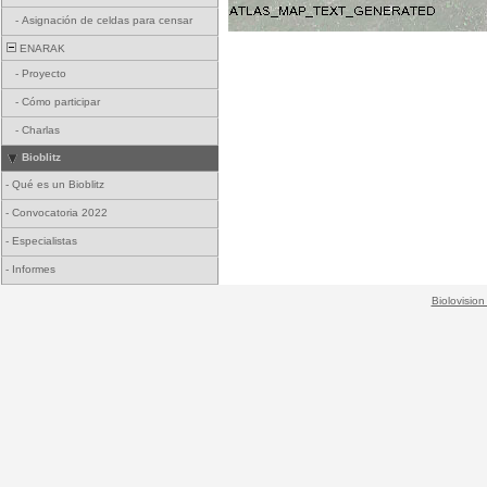
-
Asignación de celdas para censar
ENARAK
-
Proyecto
-
Cómo participar
-
Charlas
Bioblitz
-
Qué es un Bioblitz
-
Convocatoria 2022
-
Especialistas
-
Informes
Biolovision