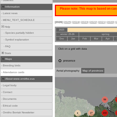
-
Galleries
Information
Please note: This map is based on casu
-
Latest news
-
MENU_TEXT_SCHEDULE
[2026]
[2025]
[2024]
[2023]
[2022]
[2021]
[2020]
[
Help
2025
-
Species partially hidden
winter 25-26
spring
Dec
Jan
Feb
Mar
Apr
-
Symbol explanation
-
FAQ
Click on a grid with data
Stats
Maps
presence
-
Breeding birds
Aerial photography
Map of provinces
-
Attendance cards
About www.ornitho.eus
-
Legal body
-
Contact
-
Documents
-
Ethical code
-
Ornitho Berriak Newsletter