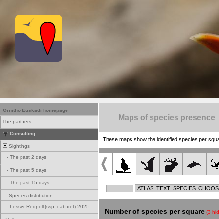
Ornitho Euskadi homepage
Maps of species presence
The partners
Consulting
These maps show the identified species per squ
Sightings
-
The past 2 days
-
The past 5 days
-
The past 15 days
Species distribution
-
Lesser Redpoll (ssp. cabaret) 2025
Number of species per square
(3 hi