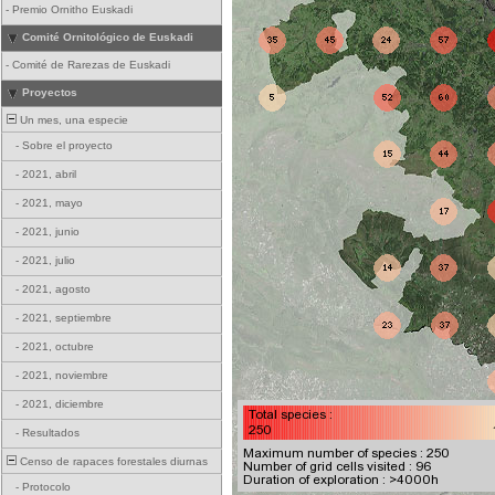
-
Premio Ornitho Euskadi
Comité Ornitológico de Euskadi
-
Comité de Rarezas de Euskadi
Proyectos
Un mes, una especie
-
Sobre el proyecto
-
2021, abril
-
2021, mayo
-
2021, junio
-
2021, julio
-
2021, agosto
-
2021, septiembre
-
2021, octubre
-
2021, noviembre
-
2021, diciembre
-
Resultados
Censo de rapaces forestales diurnas
-
Protocolo