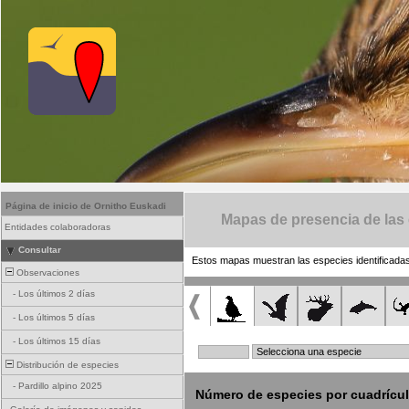
Página de inicio de Ornitho Euskadi
Mapas de presencia de las
Entidades colaboradoras
Consultar
Estos mapas muestran las especies identificadas
Observaciones
-
Los últimos 2 días
-
Los últimos 5 días
-
Los últimos 15 días
Distribución de especies
-
Pardillo alpino 2025
Número de especies por cuadrícu