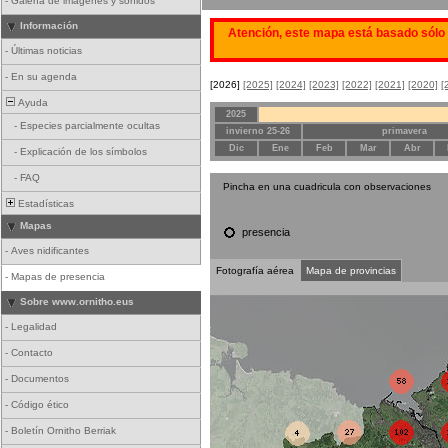
-
Galería de imágenes y sonidos
Información
Atención, este mapa está basado sólo 
-
Últimas noticias
-
En su agenda
[2026]
[2025]
[2024]
[2023]
[2022]
[2021]
[2020]
[
Ayuda
2025
-
Especies parcialmente ocultas
invierno 25-26
primavera
Dic
Ene
Feb
Mar
Abr
-
Explicación de los símbolos
-
FAQ
Pincha en una cuadricula con observaciones
Estadísticas
Mapas
presencia
-
Aves nidificantes
Fotografía aérea
Mapa de provincias
-
Mapas de presencia
Sobre www.ornitho.eus
-
Legalidad
-
Contacto
-
Documentos
-
Código ético
-
Boletín Ornitho Berriak