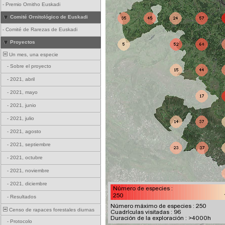
-
Premio Ornitho Euskadi
Comité Ornitológico de Euskadi
-
Comité de Rarezas de Euskadi
Proyectos
Un mes, una especie
-
Sobre el proyecto
-
2021, abril
-
2021, mayo
-
2021, junio
-
2021, julio
-
2021, agosto
-
2021, septiembre
-
2021, octubre
-
2021, noviembre
-
2021, diciembre
-
Resultados
Censo de rapaces forestales diurnas
-
Protocolo