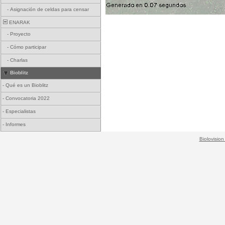
-
Asignación de celdas para censar
ENARAK
-
Proyecto
-
Cómo participar
-
Charlas
Bioblitz
-
Qué es un Bioblitz
-
Convocatoria 2022
-
Especialistas
-
Informes
Biolovision