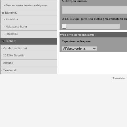
Aurkezpen iruzkina
-
Zentsotarako laukien esleipena
ENARAK
JPEG (120px. gutx. Eta 100ko geh.)formatuan zu
-
Proiektua
-
Nola parte hartu
-
Hitzaldiak
Web orria pertsonalizatu :
Bioblitz
Espezieen sailkapena
-
Zer da Bioblitz bat
-
2022ko Deialdia
-
Adituak
-
Txostenak
Biolovision