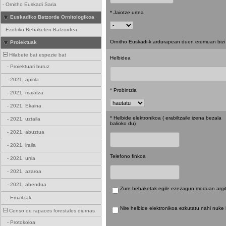
-
Ornitho Euskadi Saria
* Jaiotze urtea
Euskadiko Batzorde Ornitologikoa
-
Ezohiko Behaketen Batzordea
Ornitho Euskadi-k ardurapean duen eremuan bizi 
Proiektuak
Hilabete bat espezie bat
Helbidea
-
Proiektuari buruz
-
2021, apirila
* Probintzia
-
2021, maiatza
-
2021, Ekaina
* Helbide elektronikoa ( erabiltzaile izena bezala
-
2021, uztaila
balioko du)
-
2021, abuztua
-
2021, iraila
Telefono finkoa
-
2021, urria
-
2021, azaroa
-
2021, abendua
Zure behaketak egile ezezagun moduan argita
-
Emaitzak
Nire helbide elektronikoa ezkutatu nahi nuke 
Censo de rapaces forestales diurnas
-
Protokoloa