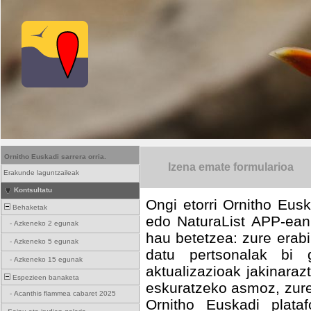
Ornitho Euskadi sarrera orria.
Izena emate formularioa
Erakunde laguntzaileak
Kontsultatu
Ongi etorri Ornitho Eusk
Behaketak
edo NaturaList APP-ean
-
Azkeneko 2 egunak
hau betetzea: zure erabi
-
Azkeneko 5 egunak
datu pertsonalak bi g
-
Azkeneko 15 egunak
aktualizazioak jakinara
Espezieen banaketa
eskuratzeko asmoz, zure
-
Acanthis flammea cabaret 2025
Ornitho Euskadi plataf