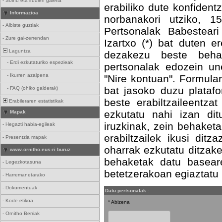
-
Soinu eta irudien galeria
erabiliko dute konfident
Informazioa
norbanakori utziko, 
-
Albiste guztiak
Pertsonalak Babestear
-
Zure gai-zerrendan
Izartxo (*) bat duten e
Laguntza
dezakezu beste behat
-
Erdi ezkutaturiko espezieak
pertsonalak edozein un
-
Ikurren azalpena
"Nire kontuan". Formula
bat jasoko duzu platafo
-
FAQ (ohiko galderak)
beste erabiltzaileentz
Erabileraren estatistikak
ezkutatu nahi izan di
Mapak
iruzkinak, zein behaket
-
Hegazti habia-egileak
erabiltzailek ikusi ditz
-
Presentzia mapak
oharrak ezkutatu ditzake
www.ornitho.eus-ri buruz
behaketak datu baseare
-
Legezkotasuna
betetzerakoan egiaztatu b
-
Harremanetarako
-
Dokumentuak
Datu pertsonalak :
-
Kode etikoa
* Abizena
-
Ornitho Berriak