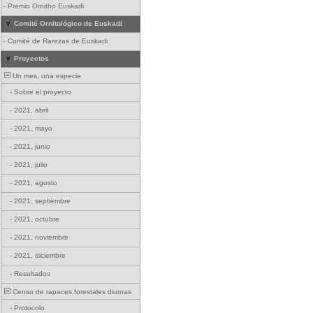
-
Premio Ornitho Euskadi
Comité Ornitológico de Euskadi
-
Comité de Rarezas de Euskadi
Proyectos
Un mes, una especie
-
Sobre el proyecto
-
2021, abril
-
2021, mayo
-
2021, junio
-
2021, julio
-
2021, agosto
-
2021, septiembre
-
2021, octubre
-
2021, noviembre
-
2021, diciembre
-
Resultados
Censo de rapaces forestales diurnas
-
Protocolo