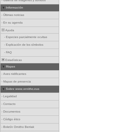
-
Galería de imágenes y sonidos
Información
-
Últimas noticias
-
En su agenda
Ayuda
-
Especies parcialmente ocultas
-
Explicación de los símbolos
-
FAQ
Estadísticas
Mapas
-
Aves nidificantes
-
Mapas de presencia
Sobre www.ornitho.eus
-
Legalidad
-
Contacto
-
Documentos
-
Código ético
-
Boletín Ornitho Berriak