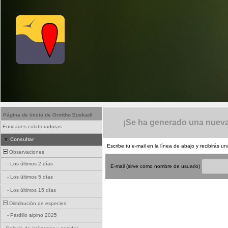
Página de inicio de Ornitho Euskadi
¡Se ha generado una nueva
Entidades colaboradoras
Consultar
Escribe tu e-mail en la línea de abajo y recibirás 
Observaciones
-
Los últimos 2 días
E-mail (sirve como nombre de usuario)
-
Los últimos 5 días
-
Los últimos 15 días
Distribución de especies
-
Pardillo alpino 2025