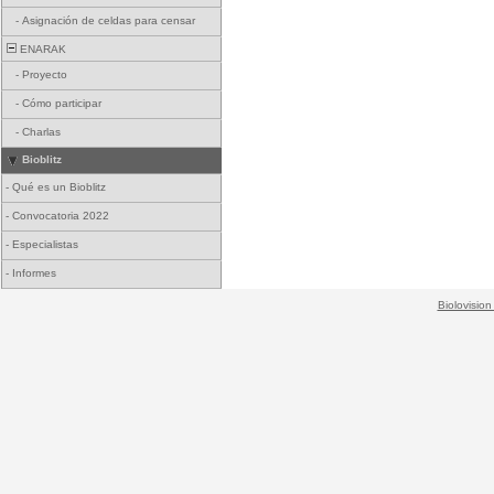
-
Asignación de celdas para censar
ENARAK
-
Proyecto
-
Cómo participar
-
Charlas
Bioblitz
-
Qué es un Bioblitz
-
Convocatoria 2022
-
Especialistas
-
Informes
Biolovision