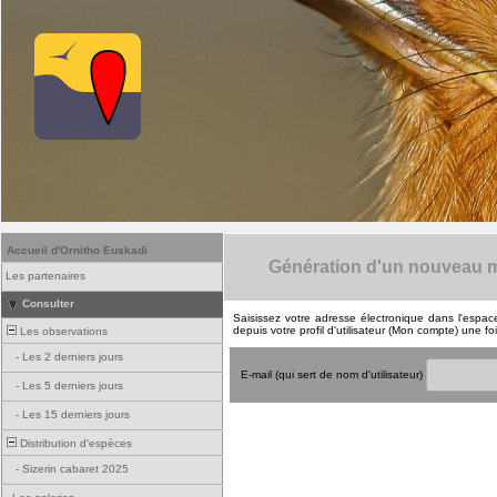
Accueil d'Ornitho Euskadi
Génération d'un nouveau m
Les partenaires
Consulter
Saisissez votre adresse électronique dans l'espac
depuis votre profil d'utilisateur (Mon compte) une 
Les observations
-
Les 2 derniers jours
E-mail (qui sert de nom d'utilisateur)
-
Les 5 derniers jours
-
Les 15 derniers jours
Distribution d'espèces
-
Sizerin cabaret 2025