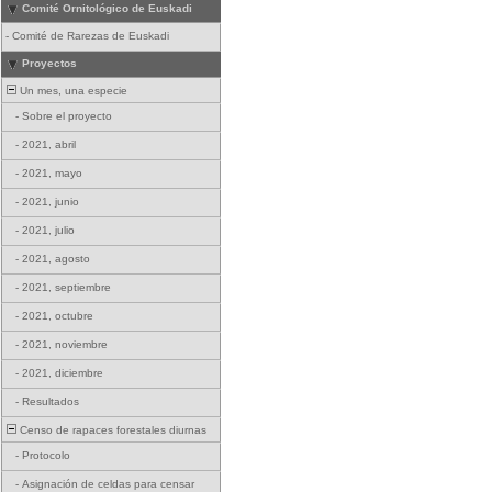
Comité Ornitológico de Euskadi
-
Comité de Rarezas de Euskadi
Proyectos
Un mes, una especie
-
Sobre el proyecto
-
2021, abril
-
2021, mayo
-
2021, junio
-
2021, julio
-
2021, agosto
-
2021, septiembre
-
2021, octubre
-
2021, noviembre
-
2021, diciembre
-
Resultados
Censo de rapaces forestales diurnas
-
Protocolo
-
Asignación de celdas para censar