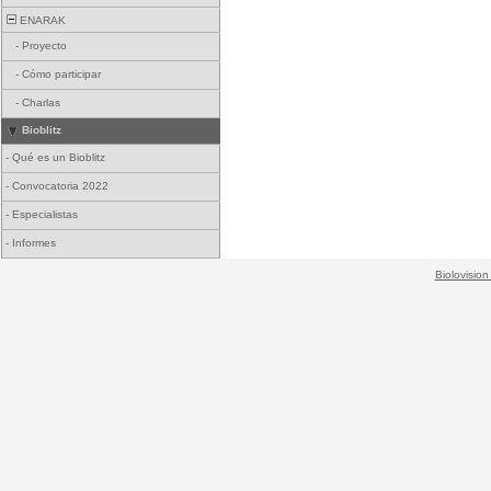
ENARAK
-
Proyecto
-
Cómo participar
-
Charlas
Bioblitz
-
Qué es un Bioblitz
-
Convocatoria 2022
-
Especialistas
-
Informes
Biolovision