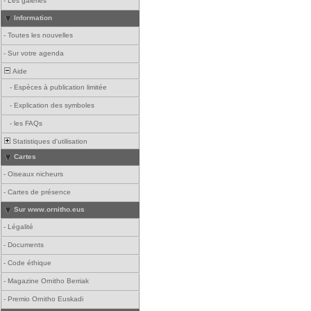
-
Les galeries
Information
-
Toutes les nouvelles
-
Sur votre agenda
Aide
-
Espèces à publication limitée
-
Explication des symboles
-
les FAQs
Statistiques d'utilisation
Cartes
-
Oiseaux nicheurs
-
Cartes de présence
Sur www.ornitho.eus
-
Légalité
-
Documents
-
Code éthique
-
Magazine Ornitho Berriak
-
Premio Ornitho Euskadi