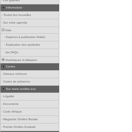
-
Les galeries
Information
-
Toutes les nouvelles
-
Sur votre agenda
Aide
-
Espèces à publication limitée
-
Explication des symboles
-
les FAQs
Statistiques d'utilisation
Cartes
-
Oiseaux nicheurs
-
Cartes de présence
Sur www.ornitho.eus
-
Légalité
-
Documents
-
Code éthique
-
Magazine Ornitho Berriak
-
Premio Ornitho Euskadi