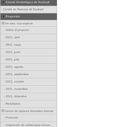
Comité Ornitológico de Euskadi
-
Comité de Rarezas de Euskadi
Proyectos
Un mes, una especie
-
Sobre el proyecto
-
2021, abril
-
2021, mayo
-
2021, junio
-
2021, julio
-
2021, agosto
-
2021, septiembre
-
2021, octubre
-
2021, noviembre
-
2021, diciembre
-
Resultados
Censo de rapaces forestales diurnas
-
Protocolo
-
Asignación de celdas para censar