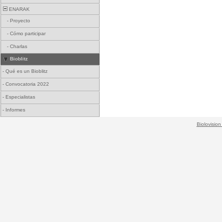
ENARAK
-
Proyecto
-
Cómo participar
-
Charlas
Bioblitz
-
Qué es un Bioblitz
-
Convocatoria 2022
-
Especialistas
-
Informes
Biolovision