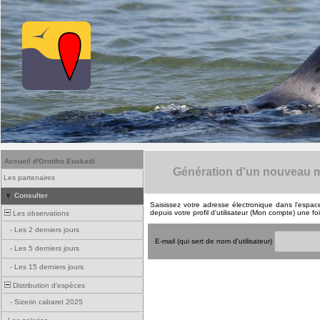
Accueil d'Ornitho Euskadi
Génération d'un nouveau m
Les partenaires
Consulter
Saisissez votre adresse électronique dans l'espac
depuis votre profil d'utilisateur (Mon compte) une 
Les observations
-
Les 2 derniers jours
E-mail (qui sert de nom d'utilisateur)
-
Les 5 derniers jours
-
Les 15 derniers jours
Distribution d'espèces
-
Sizerin cabaret 2025