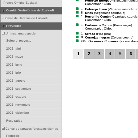
1
Petirrojo Europeo
(Erithacus rubecul
-
Premio Ornitho Euskadi
Comentario :
Oído.
1
Colirrojo Tizón
(Phoenicurus ochruro
Comité Ornitológico de Euskadi
8
Mitos
(Aegithalos caudatus)
1
Herrerillo Común
(Cyanistes caerule
-
Comité de Rarezas de Euskadi
Comentario :
Oído.
1
Carbonero Común
(Parus major)
Proyectos
Comentario :
Oído.
1
Un mes, una especie
Urraca
(Pica pica)
8
Cornejas negras
(Corvus corone)
-
Sobre el proyecto
≥10
Gorriones Comunes
(Passer dome
-
2021, abril
1
2
3
4
5
6
-
2021, mayo
-
2021, junio
-
2021, julio
-
2021, agosto
-
2021, septiembre
-
2021, octubre
-
2021, noviembre
-
2021, diciembre
-
Resultados
Censo de rapaces forestales diurnas
-
Protocolo