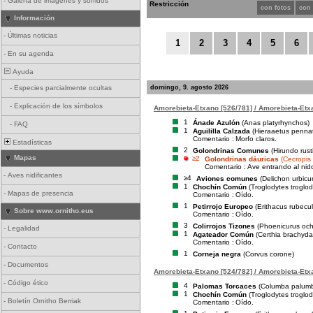
-
Galería de imágenes y sonidos
Restricción
con fotos
con
Información
-
Últimas noticias
1
2
3
4
5
6
-
En su agenda
Ayuda
domingo, 9. agosto 2026
-
Especies parcialmente ocultas
-
Explicación de los símbolos
Amorebieta-Etxano [526/781] / Amorebieta-Etxa
1
Ánade Azulón
(Anas platyrhynchos)
-
FAQ
1
Aguililla Calzada
(Hieraaetus penna
Comentario :
Morfo claros.
Estadísticas
2
Golondrinas Comunes
(Hirundo rust
Mapas
≥2
Golondrinas dáuricas
(Cecropis 
Comentario :
Ave entrando al nid
-
Aves nidificantes
≥4
Aviones comunes
(Delichon urbicu
1
Chochín Común
(Troglodytes troglod
-
Mapas de presencia
Comentario :
Oído.
1
Petirrojo Europeo
(Erithacus rubecul
Sobre www.ornitho.eus
Comentario :
Oído.
3
Colirrojos Tizones
(Phoenicurus och
-
Legalidad
1
Agateador Común
(Certhia brachyda
Comentario :
Oído.
-
Contacto
1
Corneja negra
(Corvus corone)
-
Documentos
Amorebieta-Etxano [524/782] / Amorebieta-Etxa
-
Código ético
4
Palomas Torcaces
(Columba palum
1
Chochín Común
(Troglodytes troglod
-
Boletín Ornitho Berriak
Comentario :
Oído.