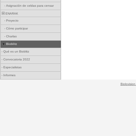
-
Asignación de celdas para censar
ENARAK
-
Proyecto
-
Cómo participar
-
Charlas
Bioblitz
-
Qué es un Bioblitz
-
Convocatoria 2022
-
Especialistas
-
Informes
Biolovision