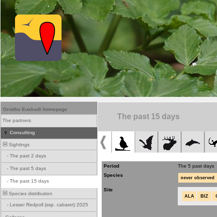
Ornitho Euskadi homepage
The past 15 days
The partners
Consulting
Sightings
-
The past 2 days
Period
The 5 past days
-
The past 5 days
Species
never observed
-
The past 15 days
Site
Species distribution
ALA
BIZ
-
Lesser Redpoll (ssp. cabaret) 2025