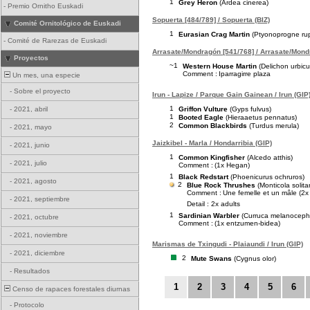
1
Grey Heron
(Ardea cinerea)
-
Premio Ornitho Euskadi
Sopuerta [484/789] / Sopuerta (BIZ)
Comité Ornitológico de Euskadi
1
Eurasian Crag Martin
(Ptyonoprogne rup
-
Comité de Rarezas de Euskadi
Arrasate/Mondragón [541/768] / Arrasate/Mond
Proyectos
~1
Western House Martin
(Delichon urbic
Comment :
Iparragirre plaza
Un mes, una especie
-
Sobre el proyecto
Irun - Lapize / Parque Gain Gainean / Irun (GIP
1
Griffon Vulture
(Gyps fulvus)
-
2021, abril
1
Booted Eagle
(Hieraaetus pennatus)
2
Common Blackbirds
(Turdus merula)
-
2021, mayo
Jaizkibel - Marla / Hondarribia (GIP)
-
2021, junio
1
Common Kingfisher
(Alcedo atthis)
-
2021, julio
Comment :
(1x Hegan)
1
Black Redstart
(Phoenicurus ochruros)
-
2021, agosto
2
Blue Rock Thrushes
(Monticola solita
Comment :
Une femelle et un mâle (2
-
2021, septiembre
Detail : 2x adults
1
Sardinian Warbler
(Curruca melanoceph
-
2021, octubre
Comment :
(1x entzumen-bidea)
-
2021, noviembre
Marismas de Txingudi - Plaiaundi / Irun (GIP)
-
2021, diciembre
2
Mute Swans
(Cygnus olor)
-
Resultados
1
2
3
4
5
6
Censo de rapaces forestales diurnas
-
Protocolo