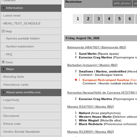
-
Galleries
Restriction
with photos
w
Information
-
Latest news
1
2
3
4
5
6
-
MENU_TEXT_SCHEDULE
Help
Friday, August 7th, 2026
-
Species partially hidden
-
Symbol explanation
Balmaseda [484/782] / Balmaseda (BIZ)
1
Sand Martin
(Riparia riparia)
-
FAQ
4
Eurasian Crag Martins
(Ptyonoprogne ru
Stats
Barbadun (estuario) / Muskiz (BIZ)
Maps
2
Swallows / Martins, unidentified
(Hirund
Comment :
Daurikoagaz batera.
-
Breeding birds
1
European Red-rumped Swallow
(Cec
Comment :
Hirundo rustikak moduko buz
-
Attendance cards
About www.ornitho.eus
Karrantza Harana/Valle de Carranza [472/786] /
2
Eurasian Crag Martins
(Ptyonoprogne ru
-
Legal body
Mungia [510/793] / Mungia (BIZ)
-
Contact
1
Mallard
(Anas platyrhynchos)
-
Documents
1
Western House Martin
(Delichon urbicu
1
White Wagtail
(Motacilla alba)
2
-
Ethical code
Black Redstarts
(Phoenicurus ochruros)
Mungia [513/800] / Mungia (BIZ)
-
Ornitho Berriak Newsletter