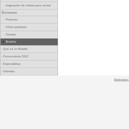
-
Asignación de celdas para censar
ENARAK
-
Proyecto
-
Cómo participar
-
Charlas
Bioblitz
-
Qué es un Bioblitz
-
Convocatoria 2022
-
Especialistas
-
Informes
Biolovision