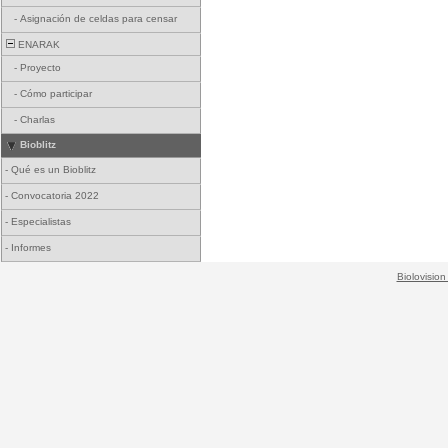
-
Asignación de celdas para censar
ENARAK
-
Proyecto
-
Cómo participar
-
Charlas
Bioblitz
-
Qué es un Bioblitz
-
Convocatoria 2022
-
Especialistas
-
Informes
Biolovision