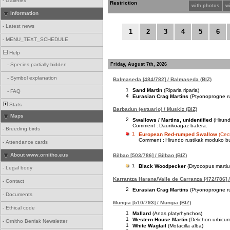
-
Galleries
Restriction
with photos
w
Information
-
Latest news
1
2
3
4
5
6
-
MENU_TEXT_SCHEDULE
Help
Friday, August 7th, 2026
-
Species partially hidden
-
Symbol explanation
Balmaseda [484/782] / Balmaseda (BIZ)
1
Sand Martin
(Riparia riparia)
-
FAQ
4
Eurasian Crag Martins
(Ptyonoprogne ru
Stats
Barbadun (estuario) / Muskiz (BIZ)
Maps
2
Swallows / Martins, unidentified
(Hirund
Comment :
Daurikoagaz batera.
-
Breeding birds
1
European Red-rumped Swallow
(Cec
Comment :
Hirundo rustikak moduko buz
-
Attendance cards
About www.ornitho.eus
Bilbao [503/786] / Bilbao (BIZ)
1
Black Woodpecker
(Dryocopus martiu
-
Legal body
Karrantza Harana/Valle de Carranza [472/786] /
-
Contact
2
Eurasian Crag Martins
(Ptyonoprogne ru
-
Documents
Mungia [510/793] / Mungia (BIZ)
-
Ethical code
1
Mallard
(Anas platyrhynchos)
1
Western House Martin
(Delichon urbicu
-
Ornitho Berriak Newsletter
1
White Wagtail
(Motacilla alba)