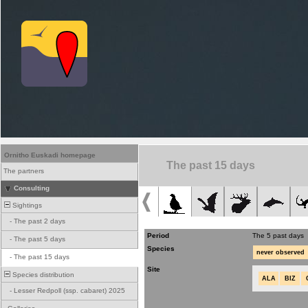
Ornitho Euskadi homepage
The past 15 days
The partners
Consulting
Sightings
-
The past 2 days
Period
The 5 past days
-
The past 5 days
Species
never observed
-
The past 15 days
Site
Species distribution
ALA
BIZ
-
Lesser Redpoll (ssp. cabaret) 2025