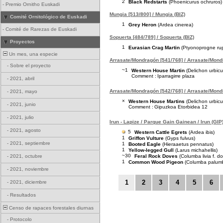
2
Black Redstarts
(Phoenicurus ochruros)
-
Premio Ornitho Euskadi
Mungia [513/800] / Mungia (BIZ)
Comité Ornitológico de Euskadi
1
Grey Heron
(Ardea cinerea)
-
Comité de Rarezas de Euskadi
Sopuerta [484/789] / Sopuerta (BIZ)
Proyectos
1
Eurasian Crag Martin
(Ptyonoprogne rup
Un mes, una especie
Arrasate/Mondragón [541/768] / Arrasate/Mond
-
Sobre el proyecto
~1
Western House Martin
(Delichon urbic
Comment :
Iparragirre plaza
-
2021, abril
Arrasate/Mondragón [542/768] / Arrasate/Mond
-
2021, mayo
×
Western House Martins
(Delichon urbic
-
2021, junio
Comment :
Gipuzkoa Etorbidea 12
-
2021, julio
Irun - Lapize / Parque Gain Gainean / Irun (GIP
-
2021, agosto
5
Western Cattle Egrets
(Ardea ibis)
1
Griffon Vulture
(Gyps fulvus)
-
2021, septiembre
1
Booted Eagle
(Hieraaetus pennatus)
1
Yellow-legged Gull
(Larus michahellis)
~30
Feral Rock Doves
(Columba livia f. d
-
2021, octubre
1
Common Wood Pigeon
(Columba palum
-
2021, noviembre
1
2
3
4
5
6
-
2021, diciembre
-
Resultados
Censo de rapaces forestales diurnas
-
Protocolo