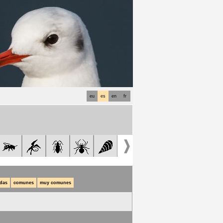
eu
es
en
fr
das
comunes
muy comunes