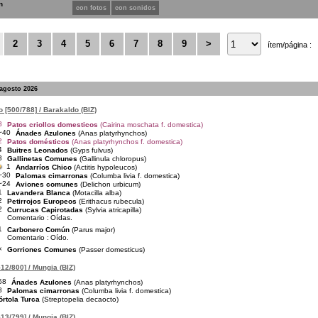
n
con fotos
con sonidos
2
3
4
5
6
7
8
9
>
ítem/página :
 agosto 2026
 [500/788] / Barakaldo (BIZ)
8
Patos criollos domesticos
(Cairina moschata f. domestica)
~40
Ánades Azulones
(Anas platyrhynchos)
2
Patos domésticos
(Anas platyrhynchos f. domestica)
4
Buitres Leonados
(Gyps fulvus)
3
Gallinetas Comunes
(Gallinula chloropus)
1
Andarríos Chico
(Actitis hypoleucos)
~30
Palomas cimarronas
(Columba livia f. domestica)
~24
Aviones comunes
(Delichon urbicum)
1
Lavandera Blanca
(Motacilla alba)
2
Petirrojos Europeos
(Erithacus rubecula)
2
Currucas Capirotadas
(Sylvia atricapilla)
Comentario :
Oídas.
1
Carbonero Común
(Parus major)
Comentario :
Oído.
×
Gorriones Comunes
(Passer domesticus)
12/800] / Mungia (BIZ)
58
Ánades Azulones
(Anas platyrhynchos)
8
Palomas cimarronas
(Columba livia f. domestica)
órtola Turca
(Streptopelia decaocto)
13/799] / Mungia (BIZ)