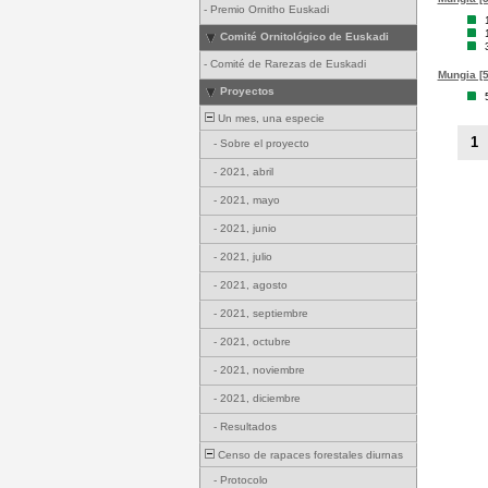
-
Premio Ornitho Euskadi
Comité Ornitológico de Euskadi
-
Comité de Rarezas de Euskadi
Mungia [5
Proyectos
Un mes, una especie
1
-
Sobre el proyecto
-
2021, abril
-
2021, mayo
-
2021, junio
-
2021, julio
-
2021, agosto
-
2021, septiembre
-
2021, octubre
-
2021, noviembre
-
2021, diciembre
-
Resultados
Censo de rapaces forestales diurnas
-
Protocolo