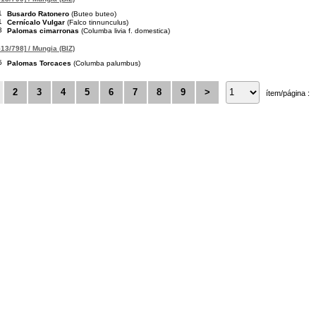
1
Busardo Ratonero
(Buteo buteo)
1
Cernícalo Vulgar
(Falco tinnunculus)
3
Palomas cimarronas
(Columba livia f. domestica)
13/798] / Mungia (BIZ)
5
Palomas Torcaces
(Columba palumbus)
2
3
4
5
6
7
8
9
>
ítem/página :