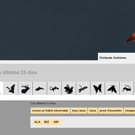
Visitante Anónimo
 últimos 15 días
Los últimos 5 días
nunca se había observado
muy raras
raras
poco frecuentes
escapa
ALA
BIZ
GIP