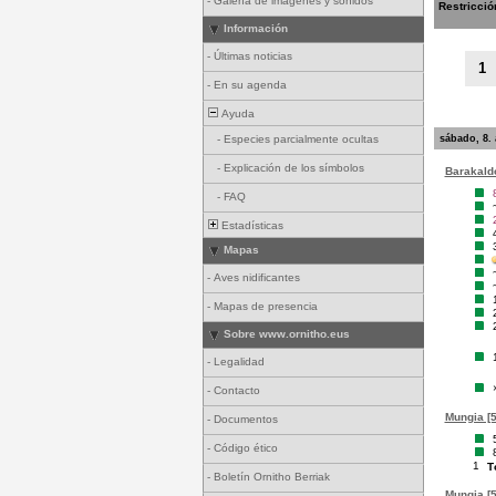
-
Galería de imágenes y sonidos
Restricció
Información
-
Últimas noticias
1
-
En su agenda
Ayuda
sábado, 8.
-
Especies parcialmente ocultas
-
Explicación de los símbolos
Barakaldo
-
FAQ
Estadísticas
Mapas
-
Aves nidificantes
-
Mapas de presencia
Sobre www.ornitho.eus
-
Legalidad
-
Contacto
Mungia [5
-
Documentos
-
Código ético
1
T
-
Boletín Ornitho Berriak
Mungia [5