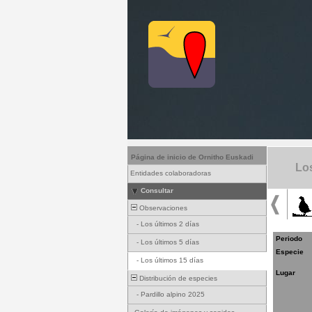
Página de inicio de Ornitho Euskadi
Los
Entidades colaboradoras
Consultar
Observaciones
-
Los últimos 2 días
Periodo
-
Los últimos 5 días
Especie
-
Los últimos 15 días
Lugar
Distribución de especies
-
Pardillo alpino 2025