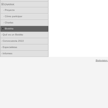
ENARAK
-
Proyecto
-
Cómo participar
-
Charlas
Bioblitz
-
Qué es un Bioblitz
-
Convocatoria 2022
-
Especialistas
-
Informes
Biolovision