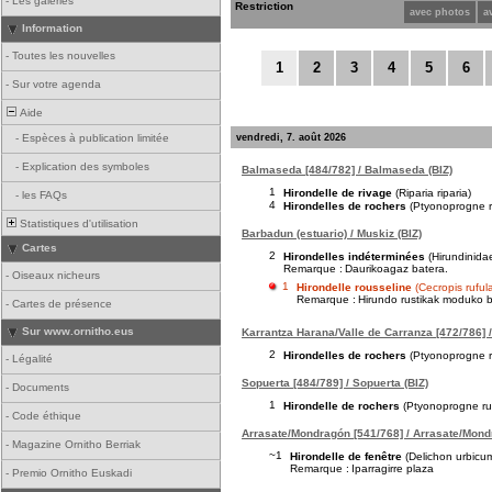
-
Les galeries
Restriction
avec photos
a
Information
-
Toutes les nouvelles
1
2
3
4
5
6
-
Sur votre agenda
Aide
vendredi, 7. août 2026
-
Espèces à publication limitée
-
Explication des symboles
Balmaseda [484/782] / Balmaseda (BIZ)
1
Hirondelle de rivage
(Riparia riparia)
-
les FAQs
4
Hirondelles de rochers
(Ptyonoprogne r
Statistiques d'utilisation
Barbadun (estuario) / Muskiz (BIZ)
Cartes
2
Hirondelles indéterminées
(Hirundinida
Remarque :
Daurikoagaz batera.
-
Oiseaux nicheurs
1
Hirondelle rousseline
(Cecropis ruful
Remarque :
Hirundo rustikak moduko bu
-
Cartes de présence
Sur www.ornitho.eus
Karrantza Harana/Valle de Carranza [472/786] /
2
Hirondelles de rochers
(Ptyonoprogne r
-
Légalité
Sopuerta [484/789] / Sopuerta (BIZ)
-
Documents
1
Hirondelle de rochers
(Ptyonoprogne rup
-
Code éthique
Arrasate/Mondragón [541/768] / Arrasate/Mond
-
Magazine Ornitho Berriak
~1
Hirondelle de fenêtre
(Delichon urbicu
Remarque :
Iparragirre plaza
-
Premio Ornitho Euskadi