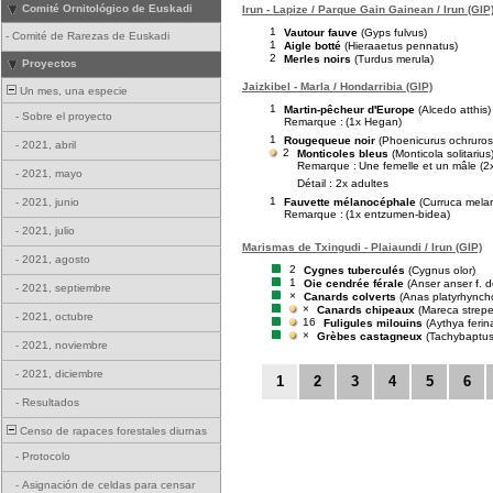
Comité Ornitológico de Euskadi
Irun - Lapize / Parque Gain Gainean / Irun (GIP
1
Vautour fauve
(Gyps fulvus)
-
Comité de Rarezas de Euskadi
1
Aigle botté
(Hieraaetus pennatus)
2
Merles noirs
(Turdus merula)
Proyectos
Jaizkibel - Marla / Hondarribia (GIP)
Un mes, una especie
1
Martin-pêcheur d'Europe
(Alcedo atthis)
-
Sobre el proyecto
Remarque :
(1x Hegan)
1
Rougequeue noir
(Phoenicurus ochruros
-
2021, abril
2
Monticoles bleus
(Monticola solitarius
Remarque :
Une femelle et un mâle (2
-
2021, mayo
Détail : 2x adultes
1
Fauvette mélanocéphale
(Curruca mela
-
2021, junio
Remarque :
(1x entzumen-bidea)
-
2021, julio
Marismas de Txingudi - Plaiaundi / Irun (GIP)
-
2021, agosto
2
Cygnes tuberculés
(Cygnus olor)
1
Oie cendrée férale
(Anser anser f. 
-
2021, septiembre
×
Canards colverts
(Anas platyrhynch
×
Canards chipeaux
(Mareca strepe
-
2021, octubre
16
Fuligules milouins
(Aythya ferin
×
Grèbes castagneux
(Tachybaptus r
-
2021, noviembre
-
2021, diciembre
1
2
3
4
5
6
-
Resultados
Censo de rapaces forestales diurnas
-
Protocolo
-
Asignación de celdas para censar