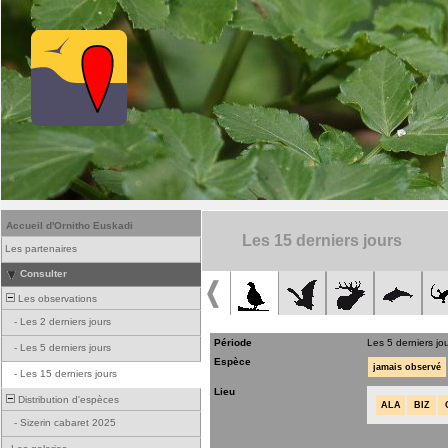
Accueil d'Ornitho Euskadi
Les 15 derniers jours
Les partenaires
Consulter
Les observations
-
Les 2 derniers jours
Période
Les 5 derniers jo
-
Les 5 derniers jours
Espèce
jamais observé
-
Les 15 derniers jours
Lieu
Distribution d'espèces
ALA
BIZ
-
Sizerin cabaret 2025