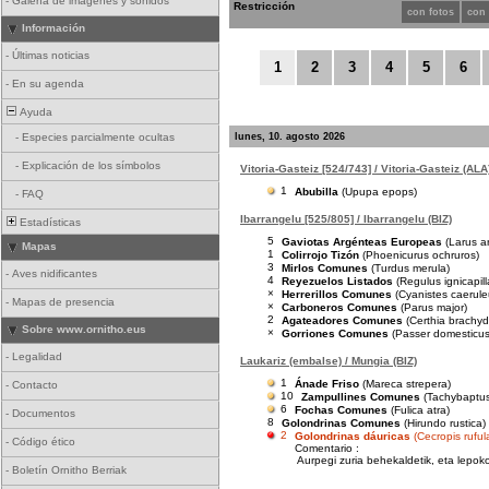
-
Galería de imágenes y sonidos
Restricción
con fotos
con
Información
-
Últimas noticias
1
2
3
4
5
6
-
En su agenda
Ayuda
lunes, 10. agosto 2026
-
Especies parcialmente ocultas
-
Explicación de los símbolos
Vitoria-Gasteiz [524/743] / Vitoria-Gasteiz (ALA
1
Abubilla
(Upupa epops)
-
FAQ
Ibarrangelu [525/805] / Ibarrangelu (BIZ)
Estadísticas
5
Gaviotas Argénteas Europeas
(Larus a
Mapas
1
Colirrojo Tizón
(Phoenicurus ochruros)
3
Mirlos Comunes
(Turdus merula)
-
Aves nidificantes
4
Reyezuelos Listados
(Regulus ignicapill
×
Herrerillos Comunes
(Cyanistes caerule
-
Mapas de presencia
×
Carboneros Comunes
(Parus major)
2
Agateadores Comunes
(Certhia brachyd
Sobre www.ornitho.eus
×
Gorriones Comunes
(Passer domesticus
-
Legalidad
Laukariz (embalse) / Mungia (BIZ)
1
Ánade Friso
(Mareca strepera)
-
Contacto
10
Zampullines Comunes
(Tachybaptus 
6
Fochas Comunes
(Fulica atra)
-
Documentos
8
Golondrinas Comunes
(Hirundo rustica)
2
Golondrinas dáuricas
(Cecropis ruful
-
Código ético
Comentario :
Aurpegi zuria behekaldetik, eta lepoko
-
Boletín Ornitho Berriak