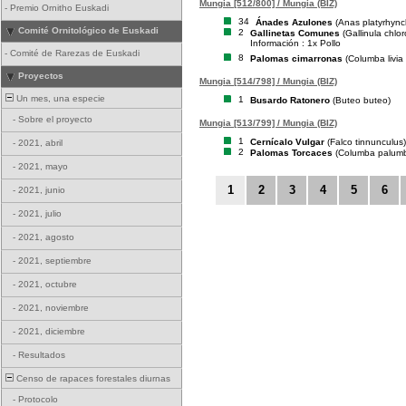
Mungia [512/800] / Mungia (BIZ)
-
Premio Ornitho Euskadi
34
Ánades Azulones
(Anas platyrhync
Comité Ornitológico de Euskadi
2
Gallinetas Comunes
(Gallinula chlo
Información : 1x Pollo
-
Comité de Rarezas de Euskadi
8
Palomas cimarronas
(Columba livia
Proyectos
Mungia [514/798] / Mungia (BIZ)
Un mes, una especie
1
Busardo Ratonero
(Buteo buteo)
-
Sobre el proyecto
Mungia [513/799] / Mungia (BIZ)
1
Cernícalo Vulgar
(Falco tinnunculus)
-
2021, abril
2
Palomas Torcaces
(Columba palum
-
2021, mayo
1
2
3
4
5
6
-
2021, junio
-
2021, julio
-
2021, agosto
-
2021, septiembre
-
2021, octubre
-
2021, noviembre
-
2021, diciembre
-
Resultados
Censo de rapaces forestales diurnas
-
Protocolo