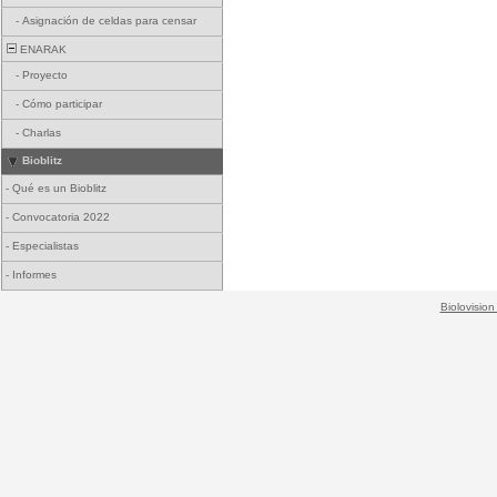
-
Asignación de celdas para censar
ENARAK
-
Proyecto
-
Cómo participar
-
Charlas
Bioblitz
-
Qué es un Bioblitz
-
Convocatoria 2022
-
Especialistas
-
Informes
Biolovision