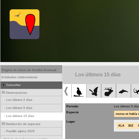
Página de inicio de Ornitho Euskadi
Los últimos 15 días
Entidades colaboradoras
Consultar
Observaciones
-
Los últimos 2 días
Periodo
Los últimos 5 día
-
Los últimos 5 días
Especie
nunca se había
-
Los últimos 15 días
Lugar
Distribución de especies
ALA
BIZ
-
Pardillo alpino 2025