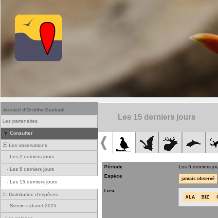
Accueil d'Ornitho Euskadi
Les 15 derniers jours
Les partenaires
Consulter
Les observations
-
Les 2 derniers jours
Période
Les 5 derniers jo
-
Les 5 derniers jours
Espèce
jamais observé
-
Les 15 derniers jours
Lieu
Distribution d'espèces
ALA
BIZ
-
Sizerin cabaret 2025