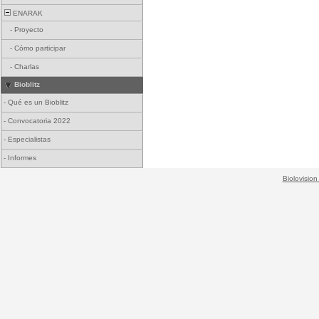
ENARAK
-
Proyecto
-
Cómo participar
-
Charlas
Bioblitz
-
Qué es un Bioblitz
-
Convocatoria 2022
-
Especialistas
-
Informes
Biolovision