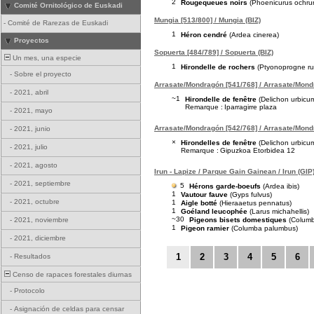
2
Rougequeues noirs
(Phoenicurus ochru
Comité Ornitológico de Euskadi
Mungia [513/800] / Mungia (BIZ)
-
Comité de Rarezas de Euskadi
1
Héron cendré
(Ardea cinerea)
Proyectos
Sopuerta [484/789] / Sopuerta (BIZ)
Un mes, una especie
1
Hirondelle de rochers
(Ptyonoprogne rup
-
Sobre el proyecto
Arrasate/Mondragón [541/768] / Arrasate/Mond
-
2021, abril
~1
Hirondelle de fenêtre
(Delichon urbicu
Remarque :
Iparragirre plaza
-
2021, mayo
Arrasate/Mondragón [542/768] / Arrasate/Mond
-
2021, junio
×
Hirondelles de fenêtre
(Delichon urbicu
-
2021, julio
Remarque :
Gipuzkoa Etorbidea 12
-
2021, agosto
Irun - Lapize / Parque Gain Gainean / Irun (GIP
-
2021, septiembre
5
Hérons garde-boeufs
(Ardea ibis)
1
Vautour fauve
(Gyps fulvus)
-
2021, octubre
1
Aigle botté
(Hieraaetus pennatus)
1
Goéland leucophée
(Larus michahellis)
~30
Pigeons bisets domestiques
(Columba
-
2021, noviembre
1
Pigeon ramier
(Columba palumbus)
-
2021, diciembre
1
2
3
4
5
6
-
Resultados
Censo de rapaces forestales diurnas
-
Protocolo
-
Asignación de celdas para censar