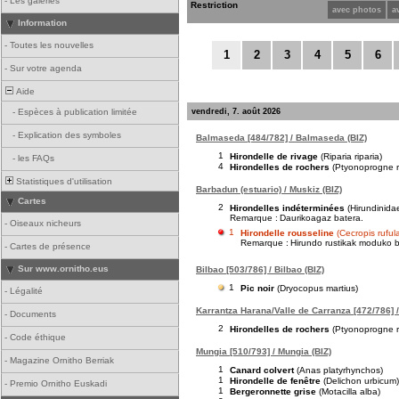
-
Les galeries
Restriction
avec photos
a
Information
-
Toutes les nouvelles
1
2
3
4
5
6
-
Sur votre agenda
Aide
vendredi, 7. août 2026
-
Espèces à publication limitée
-
Explication des symboles
Balmaseda [484/782] / Balmaseda (BIZ)
1
Hirondelle de rivage
(Riparia riparia)
-
les FAQs
4
Hirondelles de rochers
(Ptyonoprogne r
Statistiques d'utilisation
Barbadun (estuario) / Muskiz (BIZ)
Cartes
2
Hirondelles indéterminées
(Hirundinida
Remarque :
Daurikoagaz batera.
-
Oiseaux nicheurs
1
Hirondelle rousseline
(Cecropis ruful
Remarque :
Hirundo rustikak moduko bu
-
Cartes de présence
Sur www.ornitho.eus
Bilbao [503/786] / Bilbao (BIZ)
1
Pic noir
(Dryocopus martius)
-
Légalité
Karrantza Harana/Valle de Carranza [472/786] /
-
Documents
2
Hirondelles de rochers
(Ptyonoprogne r
-
Code éthique
Mungia [510/793] / Mungia (BIZ)
-
Magazine Ornitho Berriak
1
Canard colvert
(Anas platyrhynchos)
1
Hirondelle de fenêtre
(Delichon urbicum)
-
Premio Ornitho Euskadi
1
Bergeronnette grise
(Motacilla alba)