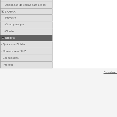
-
Asignación de celdas para censar
ENARAK
-
Proyecto
-
Cómo participar
-
Charlas
Bioblitz
-
Qué es un Bioblitz
-
Convocatoria 2022
-
Especialistas
-
Informes
Biolovision