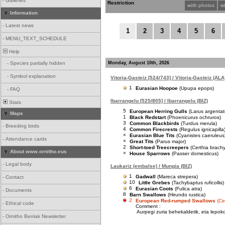
-
Galleries
Restriction
with photos
w
Information
-
Latest news
1
2
3
4
5
6
-
MENU_TEXT_SCHEDULE
Help
Monday, August 10th, 2026
-
Species partially hidden
-
Symbol explanation
Vitoria-Gasteiz [524/743] / Vitoria-Gasteiz (ALA
1
Eurasian Hoopoe
(Upupa epops)
-
FAQ
Ibarrangelu [525/805] / Ibarrangelu (BIZ)
Stats
5
European Herring Gulls
(Larus argentat
Maps
1
Black Redstart
(Phoenicurus ochruros)
3
Common Blackbirds
(Turdus merula)
-
Breeding birds
4
Common Firecrests
(Regulus ignicapilla
×
Eurasian Blue Tits
(Cyanistes caeruleus
-
Attendance cards
×
Great Tits
(Parus major)
2
Short-toed Treecreepers
(Certhia brach
About www.ornitho.eus
×
House Sparrows
(Passer domesticus)
-
Legal body
Laukariz (embalse) / Mungia (BIZ)
1
Gadwall
(Mareca strepera)
-
Contact
10
Little Grebes
(Tachybaptus ruficollis)
6
Eurasian Coots
(Fulica atra)
-
Documents
8
Barn Swallows
(Hirundo rustica)
2
European Red-rumped Swallows
(Ce
-
Ethical code
Comment :
Aurpegi zuria behekaldetik, eta lepoko
-
Ornitho Berriak Newsletter