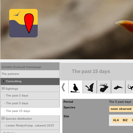
Ornitho Euskadi homepage
The past 15 days
The partners
Consulting
Sightings
-
The past 2 days
Period
The 5 past days
-
The past 5 days
Species
never observed
-
The past 15 days
Site
Species distribution
ALA
BIZ
-
Lesser Redpoll (ssp. cabaret) 2025