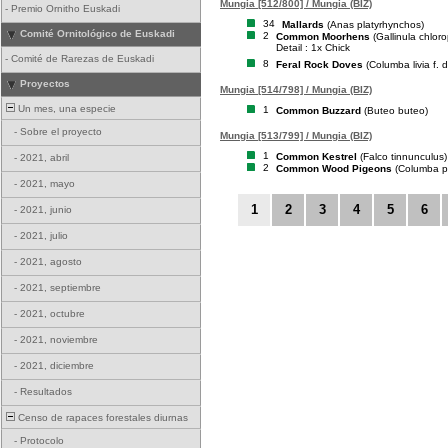
Mungia [512/800] / Mungia (BIZ)
-
Premio Ornitho Euskadi
34
Mallards
(Anas platyrhynchos)
Comité Ornitológico de Euskadi
2
Common Moorhens
(Gallinula chlor
Detail : 1x Chick
-
Comité de Rarezas de Euskadi
8
Feral Rock Doves
(Columba livia f. 
Proyectos
Mungia [514/798] / Mungia (BIZ)
Un mes, una especie
1
Common Buzzard
(Buteo buteo)
-
Sobre el proyecto
Mungia [513/799] / Mungia (BIZ)
1
Common Kestrel
(Falco tinnunculus)
-
2021, abril
2
Common Wood Pigeons
(Columba p
-
2021, mayo
1
2
3
4
5
6
-
2021, junio
-
2021, julio
-
2021, agosto
-
2021, septiembre
-
2021, octubre
-
2021, noviembre
-
2021, diciembre
-
Resultados
Censo de rapaces forestales diurnas
-
Protocolo