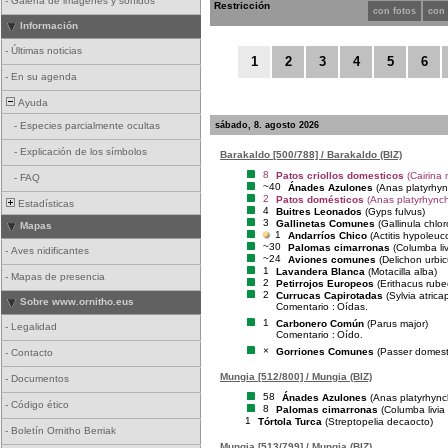
-
Galería de imágenes y sonidos
Restricción
con fotos
con
Información
-
Últimas noticias
1
2
3
4
5
6
-
En su agenda
Ayuda
sábado, 8. agosto 2026
-
Especies parcialmente ocultas
-
Explicación de los símbolos
Barakaldo [500/788] / Barakaldo (BIZ)
8
Patos criollos domesticos
(Cairina
-
FAQ
~40
Ánades Azulones
(Anas platyrhy
2
Patos domésticos
(Anas platyrhynch
Estadísticas
4
Buitres Leonados
(Gyps fulvus)
3
Gallinetas Comunes
(Gallinula chlo
Mapas
1
Andarríos Chico
(Actitis hypoleuc
~30
Palomas cimarronas
(Columba liv
-
Aves nidificantes
~24
Aviones comunes
(Delichon urbi
1
Lavandera Blanca
(Motacilla alba)
-
Mapas de presencia
2
Petirrojos Europeos
(Erithacus rube
2
Currucas Capirotadas
(Sylvia atricap
Sobre www.ornitho.eus
Comentario :
Oídas.
1
Carbonero Común
(Parus major)
-
Legalidad
Comentario :
Oído.
×
Gorriones Comunes
(Passer domest
-
Contacto
Mungia [512/800] / Mungia (BIZ)
-
Documentos
58
Ánades Azulones
(Anas platyrhync
-
Código ético
8
Palomas cimarronas
(Columba livia
1
Tórtola Turca
(Streptopelia decaocto)
-
Boletín Ornitho Berriak
Mungia [513/799] / Mungia (BIZ)