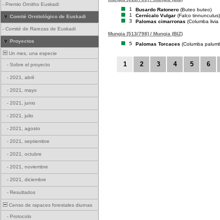
-
Premio Ornitho Euskadi
1
Busardo Ratonero
(Buteo buteo)
1
Cernícalo Vulgar
(Falco tinnunculus)
Comité Ornitológico de Euskadi
3
Palomas cimarronas
(Columba livia
-
Comité de Rarezas de Euskadi
Mungia [513/798] / Mungia (BIZ)
Proyectos
5
Palomas Torcaces
(Columba palum
Un mes, una especie
1
2
3
4
5
6
-
Sobre el proyecto
-
2021, abril
-
2021, mayo
-
2021, junio
-
2021, julio
-
2021, agosto
-
2021, septiembre
-
2021, octubre
-
2021, noviembre
-
2021, diciembre
-
Resultados
Censo de rapaces forestales diurnas
-
Protocolo