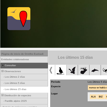
Página de inicio de Ornitho Euskadi
Los últimos 15 días
Entidades colaboradoras
Consultar
Observaciones
-
Los últimos 2 días
Periodo
Los últimos 5 día
-
Los últimos 5 días
Especie
nunca se había
-
Los últimos 15 días
Lugar
Distribución de especies
ALA
BIZ
-
Pardillo alpino 2025