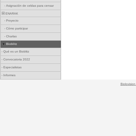
-
Asignación de celdas para censar
ENARAK
-
Proyecto
-
Cómo participar
-
Charlas
Bioblitz
-
Qué es un Bioblitz
-
Convocatoria 2022
-
Especialistas
-
Informes
Biolovision