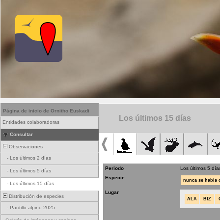
Página de inicio de Ornitho Euskadi
Los últimos 15 días
Entidades colaboradoras
Consultar
Observaciones
-
Los últimos 2 días
Periodo
Los últimos 5 día
-
Los últimos 5 días
Especie
nunca se había
-
Los últimos 15 días
Lugar
Distribución de especies
ALA
BIZ
-
Pardillo alpino 2025