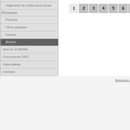
-
Asignación de celdas para censar
1
2
3
4
5
6
ENARAK
-
Proyecto
-
Cómo participar
-
Charlas
Bioblitz
-
Qué es un Bioblitz
-
Convocatoria 2022
-
Especialistas
-
Informes
Biolovision