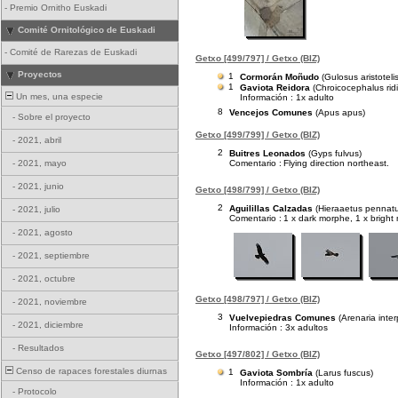
-
Premio Ornitho Euskadi
Comité Ornitológico de Euskadi
-
Comité de Rarezas de Euskadi
Getxo [499/797] / Getxo (BIZ)
Proyectos
1
Cormorán Moñudo
(Gulosus aristotelis
1
Gaviota Reidora
(Chroicocephalus rid
Un mes, una especie
Información : 1x adulto
8
Vencejos Comunes
(Apus apus)
-
Sobre el proyecto
Getxo [499/799] / Getxo (BIZ)
-
2021, abril
2
Buitres Leonados
(Gyps fulvus)
Comentario :
Flying direction northeast.
-
2021, mayo
-
2021, junio
Getxo [498/799] / Getxo (BIZ)
2
Aguilillas Calzadas
(Hieraaetus pennat
-
2021, julio
Comentario :
1 x dark morphe, 1 x bright
-
2021, agosto
-
2021, septiembre
-
2021, octubre
Getxo [498/797] / Getxo (BIZ)
-
2021, noviembre
3
Vuelvepiedras Comunes
(Arenaria inter
-
2021, diciembre
Información : 3x adultos
-
Resultados
Getxo [497/802] / Getxo (BIZ)
Censo de rapaces forestales diurnas
1
Gaviota Sombría
(Larus fuscus)
Información : 1x adulto
-
Protocolo