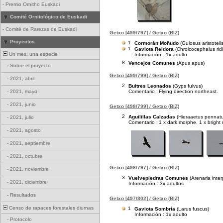
-
Premio Ornitho Euskadi
Comité Ornitológico de Euskadi
-
Comité de Rarezas de Euskadi
Getxo [499/797] / Getxo (BIZ)
Proyectos
1
Cormorán Moñudo
(Gulosus aristotelis
1
Gaviota Reidora
(Chroicocephalus rid
Un mes, una especie
Información : 1x adulto
8
Vencejos Comunes
(Apus apus)
-
Sobre el proyecto
Getxo [499/799] / Getxo (BIZ)
-
2021, abril
2
Buitres Leonados
(Gyps fulvus)
Comentario :
Flying direction northeast.
-
2021, mayo
-
2021, junio
Getxo [498/799] / Getxo (BIZ)
2
Aguilillas Calzadas
(Hieraaetus pennat
-
2021, julio
Comentario :
1 x dark morphe, 1 x bright
-
2021, agosto
-
2021, septiembre
-
2021, octubre
Getxo [498/797] / Getxo (BIZ)
-
2021, noviembre
3
Vuelvepiedras Comunes
(Arenaria inter
-
2021, diciembre
Información : 3x adultos
-
Resultados
Getxo [497/802] / Getxo (BIZ)
Censo de rapaces forestales diurnas
1
Gaviota Sombría
(Larus fuscus)
Información : 1x adulto
-
Protocolo