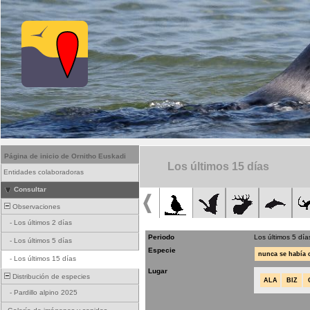
Página de inicio de Ornitho Euskadi
Los últimos 15 días
Entidades colaboradoras
Consultar
Observaciones
-
Los últimos 2 días
Periodo
Los últimos 5 día
-
Los últimos 5 días
Especie
nunca se había
-
Los últimos 15 días
Lugar
Distribución de especies
ALA
BIZ
-
Pardillo alpino 2025