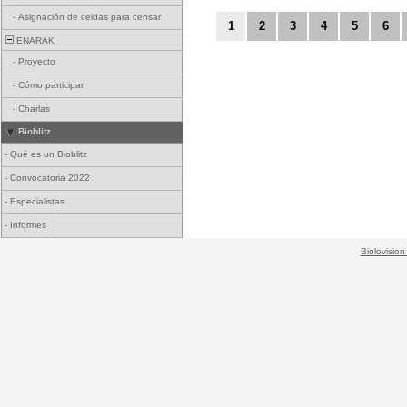
-
Asignación de celdas para censar
1
2
3
4
5
6
ENARAK
-
Proyecto
-
Cómo participar
-
Charlas
Bioblitz
-
Qué es un Bioblitz
-
Convocatoria 2022
-
Especialistas
-
Informes
Biolovision