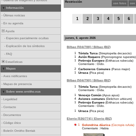
-
Galería de imágenes y sonidos
Restricción
con fotos
con
Información
-
Últimas noticias
1
2
3
4
5
6
-
En su agenda
Ayuda
jueves, 6. agosto 2026
-
Especies parcialmente ocultas
-
Explicación de los símbolos
Bilbao [504/788] / Bilbao (BIZ)
1
Tórtola Turca
(Streptopelia decaocto)
-
FAQ
1
Avión Roquero
(Ptyonoprogne rupestris)
1
Petirrojo Europeo
(Erithacus rubecula)
Estadísticas
Comentario :
Oído.
Mapas
2
Carboneros Comunes
(Parus major)
1
Urraca
(Pica pica)
-
Aves nidificantes
Bilbao [504/790] / Bilbao (BIZ)
-
Mapas de presencia
1
Tórtola Turca
(Streptopelia decaocto)
Comentario :
Oída.
Sobre www.ornitho.eus
1
Vencejo Común
(Apus apus)
4
Aviones comunes
(Delichon urbicum)
-
Legalidad
1
Petirrojo Europeo
(Erithacus rubecula)
Comentario :
Oído.
-
Contacto
1
Urraca
(Pica pica)
-
Documentos
Elorrio [536/774] / Elorrio (BIZ)
-
Código ético
1
Golondrina dáurica
(Cecropis rufula)
Comentario :
Habia
-
Boletín Ornitho Berriak