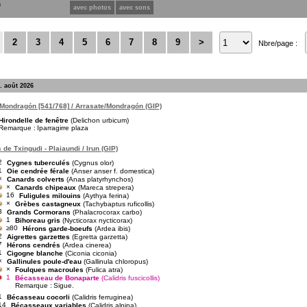
n
avec photos
avec sons
2
3
4
5
6
7
8
9
>
Nbre/page :
. août 2026
Mondragón [541/768] / Arrasate/Mondragón (GIP)
Hirondelle de fenêtre
(Delichon urbicum)
Remarque :
Iparragirre plaza
de Txingudi - Plaiaundi / Irun (GIP)
2
Cygnes tuberculés
(Cygnus olor)
1
Oie cendrée férale
(Anser anser f. domestica)
×
Canards colverts
(Anas platyrhynchos)
×
Canards chipeaux
(Mareca strepera)
16
Fuligules milouins
(Aythya ferina)
×
Grèbes castagneux
(Tachybaptus ruficollis)
3
Grands Cormorans
(Phalacrocorax carbo)
1
Bihoreau gris
(Nycticorax nycticorax)
≥80
Hérons garde-boeufs
(Ardea ibis)
2
Aigrettes garzettes
(Egretta garzetta)
7
Hérons cendrés
(Ardea cinerea)
1
Cigogne blanche
(Ciconia ciconia)
×
Gallinules poule-d'eau
(Gallinula chloropus)
×
Foulques macroules
(Fulica atra)
1
Bécasseau de Bonaparte
(Calidris fuscicollis)
Remarque :
Sigue.
1
Bécasseau cocorli
(Calidris ferruginea)
14
Bécasseaux variables
(Calidris alpina)