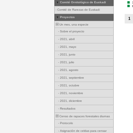
Comité Ornitológico de Euskadi
-
Comité de Rarezas de Euskadi
Proyectos
1
Un mes, una especie
-
Sobre el proyecto
-
2021, abril
-
2021, mayo
-
2021, junio
-
2021, julio
-
2021, agosto
-
2021, septiembre
-
2021, octubre
-
2021, noviembre
-
2021, diciembre
-
Resultados
Censo de rapaces forestales diurnas
-
Protocolo
-
Asignación de celdas para censar