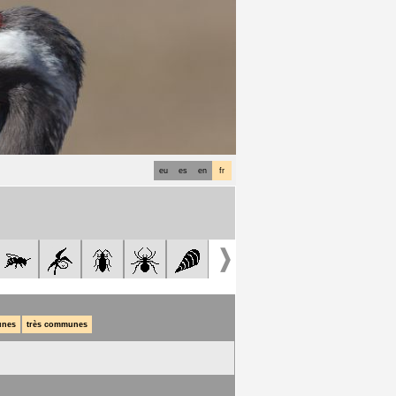
eu
es
en
fr
nes
très communes