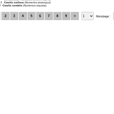
11
Courlis corlieux
(Numenius phaeopus)
6
Courlis cendrés
(Numenius arquata)
2
3
4
5
6
7
8
9
>
Nbre/page :