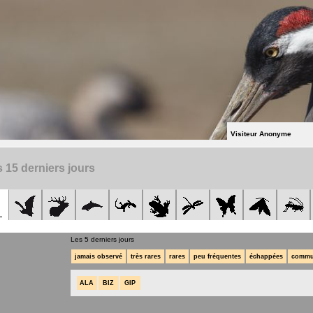
Visiteur Anonyme
 15 derniers jours
Les 5 derniers jours
jamais observé
très rares
rares
peu fréquentes
échappées
commu
ALA
BIZ
GIP