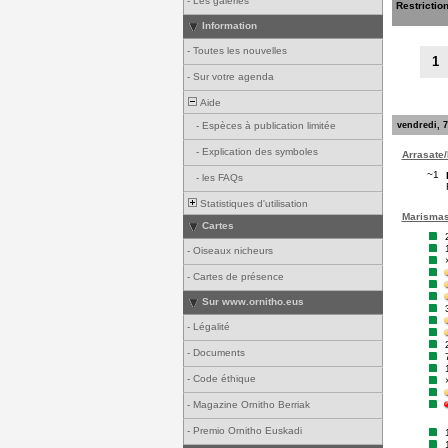
-
Les galeries
Restrictio
Information
-
Toutes les nouvelles
1
-
Sur votre agenda
Aide
vendredi, 7
-
Espèces à publication limitée
-
Explication des symboles
Arrasate/
~1
-
les FAQs
Statistiques d'utilisation
Marismas 
Cartes
-
Oiseaux nicheurs
-
Cartes de présence
Sur www.ornitho.eus
-
Légalité
-
Documents
-
Code éthique
-
Magazine Ornitho Berriak
-
Premio Ornitho Euskadi