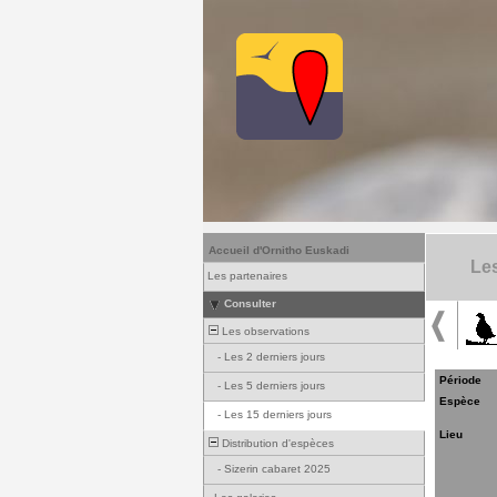
Accueil d'Ornitho Euskadi
Les
Les partenaires
Consulter
Les observations
-
Les 2 derniers jours
Période
-
Les 5 derniers jours
Espèce
-
Les 15 derniers jours
Lieu
Distribution d'espèces
-
Sizerin cabaret 2025