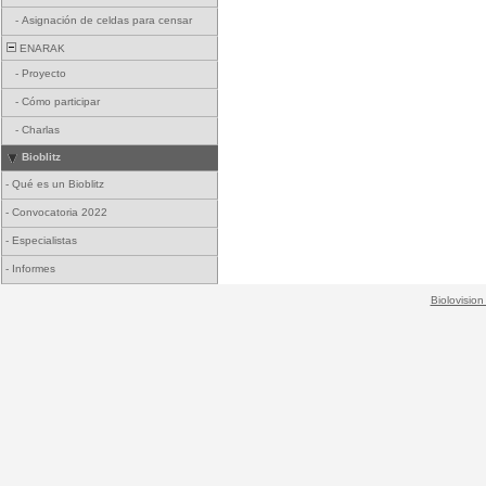
-
Asignación de celdas para censar
ENARAK
-
Proyecto
-
Cómo participar
-
Charlas
Bioblitz
-
Qué es un Bioblitz
-
Convocatoria 2022
-
Especialistas
-
Informes
Biolovision