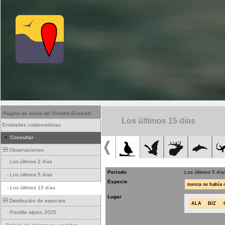
Página de inicio de Ornitho Euskadi
Los últimos 15 días
Entidades colaboradoras
Consultar
Observaciones
-
Los últimos 2 días
Periodo
Los últimos 5 día
-
Los últimos 5 días
Especie
nunca se había
-
Los últimos 15 días
Lugar
Distribución de especies
ALA
BIZ
-
Pardillo alpino 2025