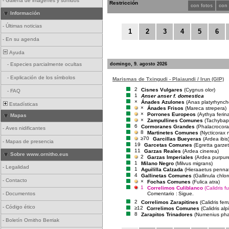
-
Galería de imágenes y sonidos
Restricción
con fotos
con
Información
-
Últimas noticias
1
2
3
4
5
6
-
En su agenda
Ayuda
domingo, 9. agosto 2026
-
Especies parcialmente ocultas
-
Explicación de los símbolos
Marismas de Txingudi - Plaiaundi / Irun (GIP)
2
Cisnes Vulgares
(Cygnus olor)
-
FAQ
1
Anser anser f. domestica
×
Ánades Azulones
(Anas platyrhynch
Estadísticas
×
Ánades Frisos
(Mareca strepera)
×
Porrones Europeos
(Aythya ferin
Mapas
×
Zampullines Comunes
(Tachybaptu
6
Cormoranes Grandes
(Phalacrocora
-
Aves nidificantes
8
Martinetes Comunes
(Nycticorax 
≥70
Garcillas Bueyeras
(Ardea ibis
-
Mapas de presencia
19
Garcetas Comunes
(Egretta garzet
11
Garzas Reales
(Ardea cinerea)
Sobre www.ornitho.eus
2
Garzas Imperiales
(Ardea purpur
1
Milano Negro
(Milvus migrans)
-
Legalidad
1
Aguililla Calzada
(Hieraaetus penna
4
Gallinetas Comunes
(Gallinula chlo
-
Contacto
×
Fochas Comunes
(Fulica atra)
1
Correlimos Culiblanco
(Calidris fu
Comentario :
Sigue.
-
Documentos
2
Correlimos Zarapitines
(Calidris fer
-
Código ético
≥12
Correlimos Comunes
(Calidris alp
8
Zarapitos Trinadores
(Numenius ph
-
Boletín Ornitho Berriak