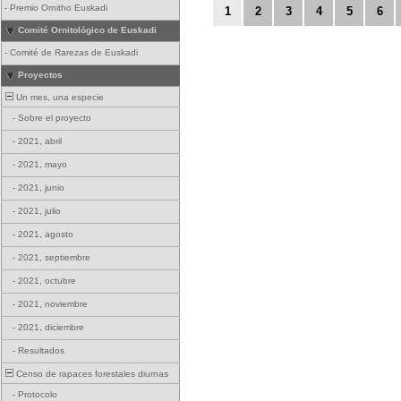
-
Premio Ornitho Euskadi
1
2
3
4
5
6
Comité Ornitológico de Euskadi
-
Comité de Rarezas de Euskadi
Proyectos
Un mes, una especie
-
Sobre el proyecto
-
2021, abril
-
2021, mayo
-
2021, junio
-
2021, julio
-
2021, agosto
-
2021, septiembre
-
2021, octubre
-
2021, noviembre
-
2021, diciembre
-
Resultados
Censo de rapaces forestales diurnas
-
Protocolo