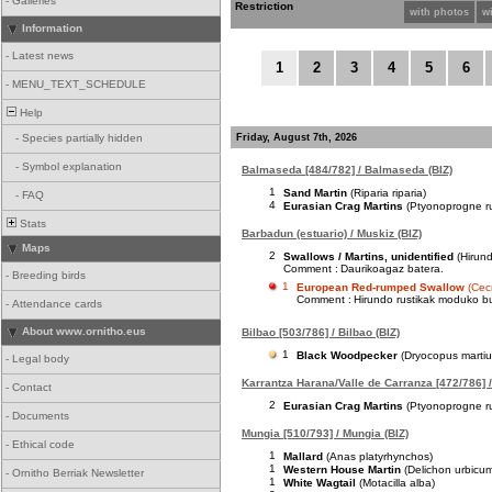
-
Galleries
Restriction
with photos
w
Information
-
Latest news
1
2
3
4
5
6
-
MENU_TEXT_SCHEDULE
Help
Friday, August 7th, 2026
-
Species partially hidden
-
Symbol explanation
Balmaseda [484/782] / Balmaseda (BIZ)
1
Sand Martin
(Riparia riparia)
-
FAQ
4
Eurasian Crag Martins
(Ptyonoprogne ru
Stats
Barbadun (estuario) / Muskiz (BIZ)
Maps
2
Swallows / Martins, unidentified
(Hirund
Comment :
Daurikoagaz batera.
-
Breeding birds
1
European Red-rumped Swallow
(Cec
Comment :
Hirundo rustikak moduko buz
-
Attendance cards
About www.ornitho.eus
Bilbao [503/786] / Bilbao (BIZ)
1
Black Woodpecker
(Dryocopus martiu
-
Legal body
Karrantza Harana/Valle de Carranza [472/786] /
-
Contact
2
Eurasian Crag Martins
(Ptyonoprogne ru
-
Documents
Mungia [510/793] / Mungia (BIZ)
-
Ethical code
1
Mallard
(Anas platyrhynchos)
1
Western House Martin
(Delichon urbicu
-
Ornitho Berriak Newsletter
1
White Wagtail
(Motacilla alba)