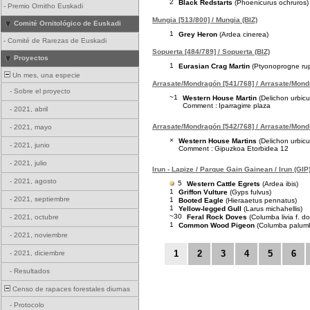
2
Black Redstarts
(Phoenicurus ochruros)
-
Premio Ornitho Euskadi
Mungia [513/800] / Mungia (BIZ)
Comité Ornitológico de Euskadi
1
Grey Heron
(Ardea cinerea)
-
Comité de Rarezas de Euskadi
Sopuerta [484/789] / Sopuerta (BIZ)
Proyectos
1
Eurasian Crag Martin
(Ptyonoprogne rup
Un mes, una especie
Arrasate/Mondragón [541/768] / Arrasate/Mond
-
Sobre el proyecto
~1
Western House Martin
(Delichon urbic
Comment :
Iparragirre plaza
-
2021, abril
Arrasate/Mondragón [542/768] / Arrasate/Mond
-
2021, mayo
×
Western House Martins
(Delichon urbic
-
2021, junio
Comment :
Gipuzkoa Etorbidea 12
-
2021, julio
Irun - Lapize / Parque Gain Gainean / Irun (GIP
-
2021, agosto
5
Western Cattle Egrets
(Ardea ibis)
1
Griffon Vulture
(Gyps fulvus)
-
2021, septiembre
1
Booted Eagle
(Hieraaetus pennatus)
1
Yellow-legged Gull
(Larus michahellis)
~30
Feral Rock Doves
(Columba livia f. d
-
2021, octubre
1
Common Wood Pigeon
(Columba palum
-
2021, noviembre
1
2
3
4
5
6
-
2021, diciembre
-
Resultados
Censo de rapaces forestales diurnas
-
Protocolo