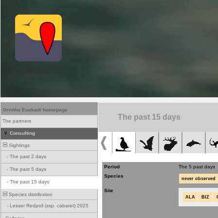
Ornitho Euskadi homepage
The past 15 days
The partners
Consulting
Sightings
-
The past 2 days
Period
The 5 past days
-
The past 5 days
Species
never observed
-
The past 15 days
Site
Species distribution
ALA
BIZ
-
Lesser Redpoll (ssp. cabaret) 2025