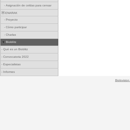
-
Asignación de celdas para censar
ENARAK
-
Proyecto
-
Cómo participar
-
Charlas
Bioblitz
-
Qué es un Bioblitz
-
Convocatoria 2022
-
Especialistas
-
Informes
Biolovision