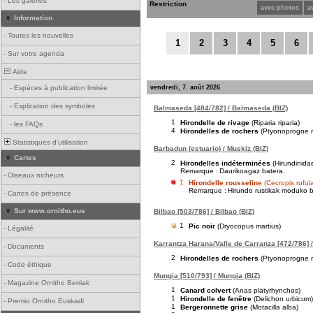
-
Les galeries
Restriction
avec photos
a
Information
-
Toutes les nouvelles
1
2
3
4
5
6
-
Sur votre agenda
Aide
vendredi, 7. août 2026
-
Espèces à publication limitée
-
Explication des symboles
Balmaseda [484/782] / Balmaseda (BIZ)
1
Hirondelle de rivage
(Riparia riparia)
-
les FAQs
4
Hirondelles de rochers
(Ptyonoprogne r
Statistiques d'utilisation
Barbadun (estuario) / Muskiz (BIZ)
Cartes
2
Hirondelles indéterminées
(Hirundinida
Remarque :
Daurikoagaz batera.
-
Oiseaux nicheurs
1
Hirondelle rousseline
(Cecropis ruful
Remarque :
Hirundo rustikak moduko bu
-
Cartes de présence
Sur www.ornitho.eus
Bilbao [503/786] / Bilbao (BIZ)
1
Pic noir
(Dryocopus martius)
-
Légalité
Karrantza Harana/Valle de Carranza [472/786] /
-
Documents
2
Hirondelles de rochers
(Ptyonoprogne r
-
Code éthique
Mungia [510/793] / Mungia (BIZ)
-
Magazine Ornitho Berriak
1
Canard colvert
(Anas platyrhynchos)
1
Hirondelle de fenêtre
(Delichon urbicum)
-
Premio Ornitho Euskadi
1
Bergeronnette grise
(Motacilla alba)