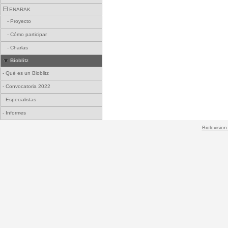
ENARAK
-
Proyecto
-
Cómo participar
-
Charlas
Bioblitz
-
Qué es un Bioblitz
-
Convocatoria 2022
-
Especialistas
-
Informes
Biolovision