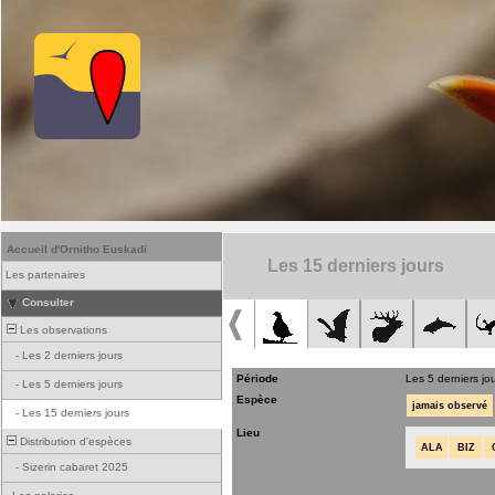
Accueil d'Ornitho Euskadi
Les 15 derniers jours
Les partenaires
Consulter
Les observations
-
Les 2 derniers jours
Période
Les 5 derniers jo
-
Les 5 derniers jours
Espèce
jamais observé
-
Les 15 derniers jours
Lieu
Distribution d'espèces
ALA
BIZ
-
Sizerin cabaret 2025