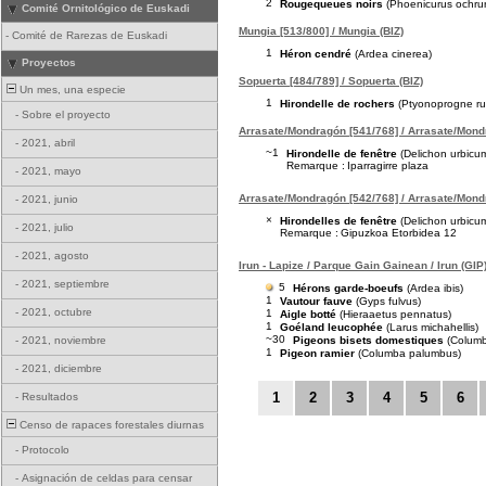
2
Rougequeues noirs
(Phoenicurus ochru
Comité Ornitológico de Euskadi
Mungia [513/800] / Mungia (BIZ)
-
Comité de Rarezas de Euskadi
1
Héron cendré
(Ardea cinerea)
Proyectos
Sopuerta [484/789] / Sopuerta (BIZ)
Un mes, una especie
1
Hirondelle de rochers
(Ptyonoprogne rup
-
Sobre el proyecto
Arrasate/Mondragón [541/768] / Arrasate/Mond
-
2021, abril
~1
Hirondelle de fenêtre
(Delichon urbicu
Remarque :
Iparragirre plaza
-
2021, mayo
Arrasate/Mondragón [542/768] / Arrasate/Mond
-
2021, junio
×
Hirondelles de fenêtre
(Delichon urbicu
-
2021, julio
Remarque :
Gipuzkoa Etorbidea 12
-
2021, agosto
Irun - Lapize / Parque Gain Gainean / Irun (GIP
-
2021, septiembre
5
Hérons garde-boeufs
(Ardea ibis)
1
Vautour fauve
(Gyps fulvus)
-
2021, octubre
1
Aigle botté
(Hieraaetus pennatus)
1
Goéland leucophée
(Larus michahellis)
~30
Pigeons bisets domestiques
(Columba
-
2021, noviembre
1
Pigeon ramier
(Columba palumbus)
-
2021, diciembre
1
2
3
4
5
6
-
Resultados
Censo de rapaces forestales diurnas
-
Protocolo
-
Asignación de celdas para censar