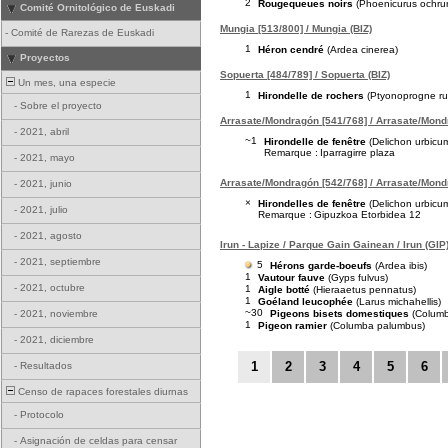
2
Rougequeues noirs
(Phoenicurus ochru
Comité Ornitológico de Euskadi
Mungia [513/800] / Mungia (BIZ)
-
Comité de Rarezas de Euskadi
1
Héron cendré
(Ardea cinerea)
Proyectos
Sopuerta [484/789] / Sopuerta (BIZ)
Un mes, una especie
1
Hirondelle de rochers
(Ptyonoprogne rup
-
Sobre el proyecto
Arrasate/Mondragón [541/768] / Arrasate/Mond
-
2021, abril
~1
Hirondelle de fenêtre
(Delichon urbicu
Remarque :
Iparragirre plaza
-
2021, mayo
Arrasate/Mondragón [542/768] / Arrasate/Mond
-
2021, junio
×
Hirondelles de fenêtre
(Delichon urbicu
-
2021, julio
Remarque :
Gipuzkoa Etorbidea 12
-
2021, agosto
Irun - Lapize / Parque Gain Gainean / Irun (GIP
-
2021, septiembre
5
Hérons garde-boeufs
(Ardea ibis)
1
Vautour fauve
(Gyps fulvus)
-
2021, octubre
1
Aigle botté
(Hieraaetus pennatus)
1
Goéland leucophée
(Larus michahellis)
~30
Pigeons bisets domestiques
(Columba
-
2021, noviembre
1
Pigeon ramier
(Columba palumbus)
-
2021, diciembre
1
2
3
4
5
6
-
Resultados
Censo de rapaces forestales diurnas
-
Protocolo
-
Asignación de celdas para censar