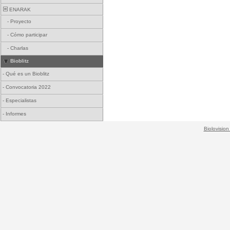
ENARAK
-
Proyecto
-
Cómo participar
-
Charlas
Bioblitz
-
Qué es un Bioblitz
-
Convocatoria 2022
-
Especialistas
-
Informes
Biolovision