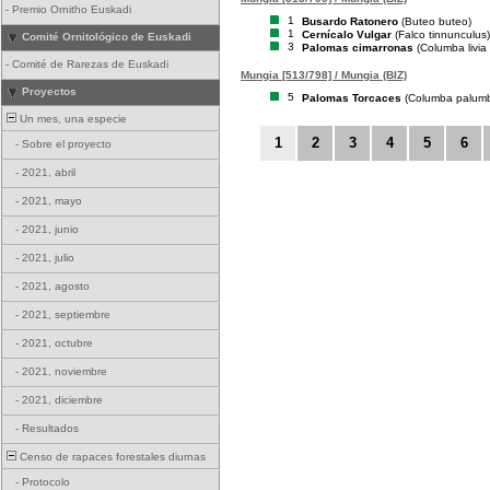
-
Premio Ornitho Euskadi
1
Busardo Ratonero
(Buteo buteo)
1
Cernícalo Vulgar
(Falco tinnunculus)
Comité Ornitológico de Euskadi
3
Palomas cimarronas
(Columba livia
-
Comité de Rarezas de Euskadi
Mungia [513/798] / Mungia (BIZ)
Proyectos
5
Palomas Torcaces
(Columba palum
Un mes, una especie
1
2
3
4
5
6
-
Sobre el proyecto
-
2021, abril
-
2021, mayo
-
2021, junio
-
2021, julio
-
2021, agosto
-
2021, septiembre
-
2021, octubre
-
2021, noviembre
-
2021, diciembre
-
Resultados
Censo de rapaces forestales diurnas
-
Protocolo