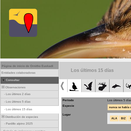
Página de inicio de Ornitho Euskadi
Los últimos 15 días
Entidades colaboradoras
Consultar
Observaciones
-
Los últimos 2 días
Periodo
Los últimos 5 día
-
Los últimos 5 días
Especie
nunca se había
-
Los últimos 15 días
Lugar
Distribución de especies
ALA
BIZ
-
Pardillo alpino 2025