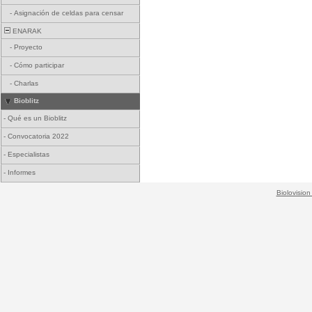
-
Asignación de celdas para censar
ENARAK
-
Proyecto
-
Cómo participar
-
Charlas
Bioblitz
-
Qué es un Bioblitz
-
Convocatoria 2022
-
Especialistas
-
Informes
Biolovision