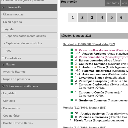
-
Galería de imágenes y sonidos
Restricción
con fotos
con
Información
-
Últimas noticias
1
2
3
4
5
6
-
En su agenda
Ayuda
sábado, 8. agosto 2026
-
Especies parcialmente ocultas
-
Explicación de los símbolos
Barakaldo [500/788] / Barakaldo (BIZ)
8
Patos criollos domesticos
(Cairina
-
FAQ
~40
Ánades Azulones
(Anas platyrhy
2
Patos domésticos
(Anas platyrhynch
Estadísticas
4
Buitres Leonados
(Gyps fulvus)
3
Gallinetas Comunes
(Gallinula chlo
Mapas
1
Andarríos Chico
(Actitis hypoleuc
~30
Palomas cimarronas
(Columba liv
-
Aves nidificantes
~24
Aviones comunes
(Delichon urbi
1
Lavandera Blanca
(Motacilla alba)
-
Mapas de presencia
2
Petirrojos Europeos
(Erithacus rube
2
Currucas Capirotadas
(Sylvia atricap
Sobre www.ornitho.eus
Comentario :
Oídas.
1
Carbonero Común
(Parus major)
-
Legalidad
Comentario :
Oído.
×
Gorriones Comunes
(Passer domest
-
Contacto
Mungia [512/800] / Mungia (BIZ)
-
Documentos
58
Ánades Azulones
(Anas platyrhync
-
Código ético
8
Palomas cimarronas
(Columba livia
1
Tórtola Turca
(Streptopelia decaocto)
-
Boletín Ornitho Berriak
Mungia [513/799] / Mungia (BIZ)