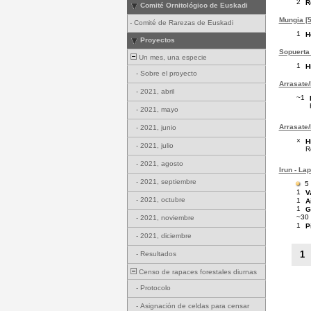
2
R
Comité Ornitológico de Euskadi
Mungia [5
-
Comité de Rarezas de Euskadi
1
H
Proyectos
Sopuerta 
Un mes, una especie
1
H
-
Sobre el proyecto
Arrasate/
-
2021, abril
~1
-
2021, mayo
Arrasate/
-
2021, junio
×
H
-
2021, julio
R
-
2021, agosto
Irun - La
-
2021, septiembre
5
1
V
-
2021, octubre
1
A
1
G
~30
-
2021, noviembre
1
P
-
2021, diciembre
1
-
Resultados
Censo de rapaces forestales diurnas
-
Protocolo
-
Asignación de celdas para censar