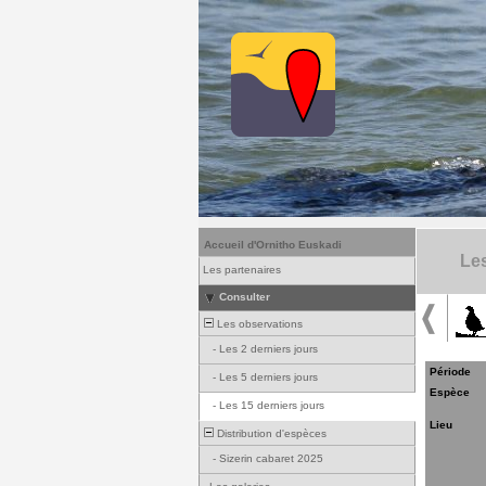
Accueil d'Ornitho Euskadi
Les
Les partenaires
Consulter
Les observations
-
Les 2 derniers jours
Période
-
Les 5 derniers jours
Espèce
-
Les 15 derniers jours
Lieu
Distribution d'espèces
-
Sizerin cabaret 2025