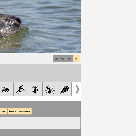
eu
es
en
fr
nes
très communes