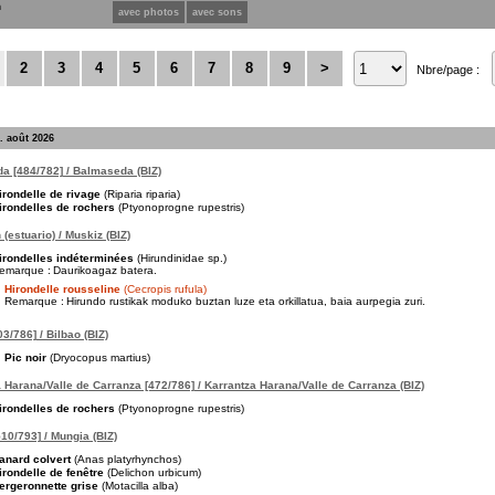
n
avec photos
avec sons
2
3
4
5
6
7
8
9
>
Nbre/page :
. août 2026
a [484/782] / Balmaseda (BIZ)
irondelle de rivage
(Riparia riparia)
irondelles de rochers
(Ptyonoprogne rupestris)
(estuario) / Muskiz (BIZ)
irondelles indéterminées
(Hirundinidae sp.)
emarque :
Daurikoagaz batera.
Hirondelle rousseline
(Cecropis rufula)
Remarque :
Hirundo rustikak moduko buztan luze eta orkillatua, baia aurpegia zuri.
3/786] / Bilbao (BIZ)
Pic noir
(Dryocopus martius)
 Harana/Valle de Carranza [472/786] / Karrantza Harana/Valle de Carranza (BIZ)
irondelles de rochers
(Ptyonoprogne rupestris)
10/793] / Mungia (BIZ)
anard colvert
(Anas platyrhynchos)
irondelle de fenêtre
(Delichon urbicum)
ergeronnette grise
(Motacilla alba)