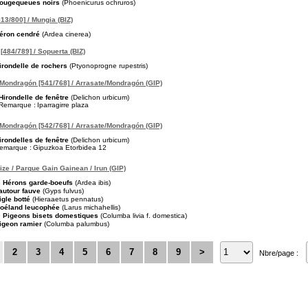
ougequeues noirs
(Phoenicurus ochruros)
13/800] / Mungia (BIZ)
éron cendré
(Ardea cinerea)
[484/789] / Sopuerta (BIZ)
irondelle de rochers
(Ptyonoprogne rupestris)
Mondragón [541/768] / Arrasate/Mondragón (GIP)
Hirondelle de fenêtre
(Delichon urbicum)
Remarque :
Iparragirre plaza
Mondragón [542/768] / Arrasate/Mondragón (GIP)
irondelles de fenêtre
(Delichon urbicum)
emarque :
Gipuzkoa Etorbidea 12
pize / Parque Gain Gainean / Irun (GIP)
Hérons garde-boeufs
(Ardea ibis)
autour fauve
(Gyps fulvus)
igle botté
(Hieraaetus pennatus)
oéland leucophée
(Larus michahellis)
Pigeons bisets domestiques
(Columba livia f. domestica)
igeon ramier
(Columba palumbus)
2
3
4
5
6
7
8
9
>
Nbre/page :