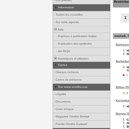
-
Les galeries
Restrictio
Information
-
Toutes les nouvelles
1
-
Sur votre agenda
Aide
vendredi, 7
-
Espèces à publication limitée
-
Explication des symboles
Balmased
1
H
-
les FAQs
4
H
Statistiques d'utilisation
Barbadun 
Cartes
2
H
R
-
Oiseaux nicheurs
1
-
Cartes de présence
Sur www.ornitho.eus
Bilbao [50
1
-
Légalité
Karrantza
-
Documents
2
H
-
Code éthique
Mungia [5
-
Magazine Ornitho Berriak
1
C
1
H
-
Premio Ornitho Euskadi
1
B