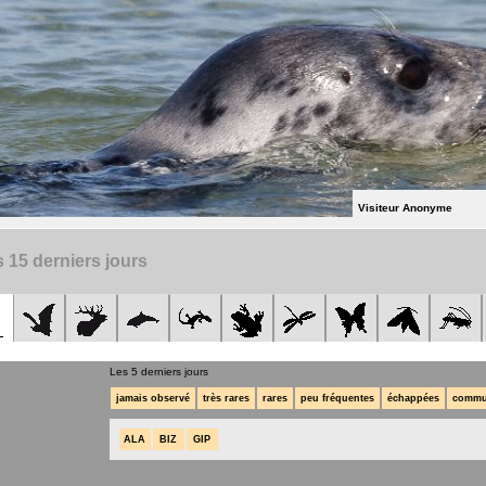
Visiteur Anonyme
 15 derniers jours
Les 5 derniers jours
jamais observé
très rares
rares
peu fréquentes
échappées
commu
ALA
BIZ
GIP