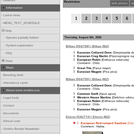
-
Galleries
Restriction
with photos
w
Information
-
Latest news
1
2
3
4
5
6
-
MENU_TEXT_SCHEDULE
Help
Thursday, August 6th, 2026
-
Species partially hidden
-
Symbol explanation
Bilbao [504/788] / Bilbao (BIZ)
1
Eurasian Collared Dove
(Streptopelia d
-
FAQ
1
Eurasian Crag Martin
(Ptyonoprogne rup
1
European Robin
(Erithacus rubecula)
Stats
Comment :
Oído.
Maps
2
Great Tits
(Parus major)
1
Eurasian Magpie
(Pica pica)
-
Breeding birds
Bilbao [504/790] / Bilbao (BIZ)
-
Attendance cards
1
Eurasian Collared Dove
(Streptopelia d
Comment :
Oída.
About www.ornitho.eus
1
Common Swift
(Apus apus)
4
Western House Martins
(Delichon urbic
-
Legal body
1
European Robin
(Erithacus rubecula)
Comment :
Oído.
-
Contact
1
Eurasian Magpie
(Pica pica)
-
Documents
Elorrio [536/774] / Elorrio (BIZ)
-
Ethical code
1
European Red-rumped Swallow
(Cec
Comment :
Habia
-
Ornitho Berriak Newsletter