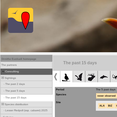
Ornitho Euskadi homepage
The past 15 days
The partners
Consulting
Sightings
-
The past 2 days
Period
The 5 past days
-
The past 5 days
Species
never observed
-
The past 15 days
Site
Species distribution
ALA
BIZ
-
Lesser Redpoll (ssp. cabaret) 2025