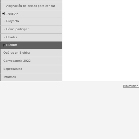
-
Asignación de celdas para censar
ENARAK
-
Proyecto
-
Cómo participar
-
Charlas
Bioblitz
-
Qué es un Bioblitz
-
Convocatoria 2022
-
Especialistas
-
Informes
Biolovision