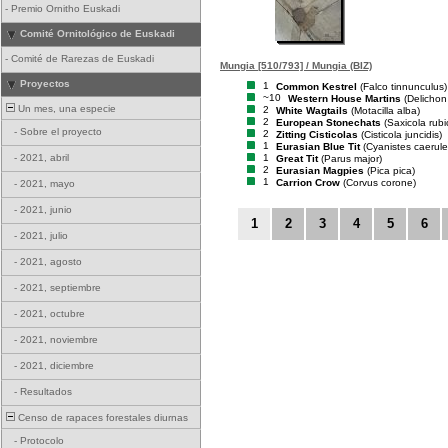
-
Premio Ornitho Euskadi
Comité Ornitológico de Euskadi
-
Comité de Rarezas de Euskadi
Mungia [510/793] / Mungia (BIZ)
Proyectos
1
Common Kestrel
(Falco tinnunculus)
~10
Western House Martins
(Delichon
Un mes, una especie
2
White Wagtails
(Motacilla alba)
2
European Stonechats
(Saxicola rubi
-
Sobre el proyecto
2
Zitting Cisticolas
(Cisticola juncidis)
1
Eurasian Blue Tit
(Cyanistes caerule
1
-
2021, abril
Great Tit
(Parus major)
2
Eurasian Magpies
(Pica pica)
1
Carrion Crow
(Corvus corone)
-
2021, mayo
-
2021, junio
1
2
3
4
5
6
-
2021, julio
-
2021, agosto
-
2021, septiembre
-
2021, octubre
-
2021, noviembre
-
2021, diciembre
-
Resultados
Censo de rapaces forestales diurnas
-
Protocolo