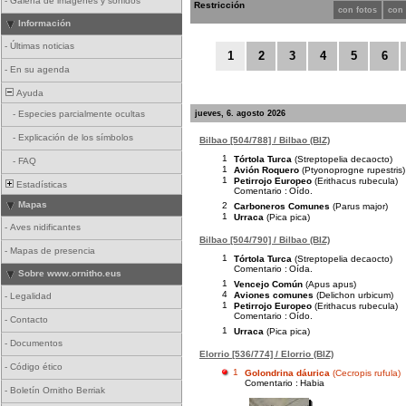
-
Galería de imágenes y sonidos
Restricción
con fotos
con
Información
-
Últimas noticias
1
2
3
4
5
6
-
En su agenda
Ayuda
jueves, 6. agosto 2026
-
Especies parcialmente ocultas
-
Explicación de los símbolos
Bilbao [504/788] / Bilbao (BIZ)
1
Tórtola Turca
(Streptopelia decaocto)
-
FAQ
1
Avión Roquero
(Ptyonoprogne rupestris)
1
Petirrojo Europeo
(Erithacus rubecula)
Estadísticas
Comentario :
Oído.
Mapas
2
Carboneros Comunes
(Parus major)
1
Urraca
(Pica pica)
-
Aves nidificantes
Bilbao [504/790] / Bilbao (BIZ)
-
Mapas de presencia
1
Tórtola Turca
(Streptopelia decaocto)
Comentario :
Oída.
Sobre www.ornitho.eus
1
Vencejo Común
(Apus apus)
4
Aviones comunes
(Delichon urbicum)
-
Legalidad
1
Petirrojo Europeo
(Erithacus rubecula)
Comentario :
Oído.
-
Contacto
1
Urraca
(Pica pica)
-
Documentos
Elorrio [536/774] / Elorrio (BIZ)
-
Código ético
1
Golondrina dáurica
(Cecropis rufula)
Comentario :
Habia
-
Boletín Ornitho Berriak