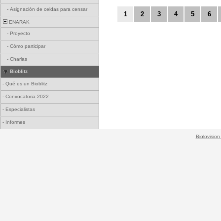
-
Asignación de celdas para censar
1
2
3
4
5
6
ENARAK
-
Proyecto
-
Cómo participar
-
Charlas
Bioblitz
-
Qué es un Bioblitz
-
Convocatoria 2022
-
Especialistas
-
Informes
Biolovision