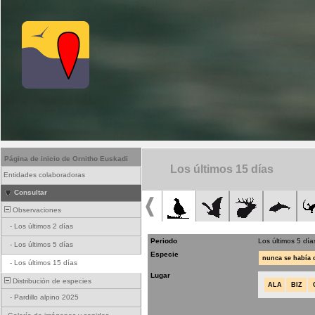
Página de inicio de Ornitho Euskadi
Los últimos 15 días
Entidades colaboradoras
Consultar
Observaciones
-
Los últimos 2 días
Periodo
Los últimos 5 día
-
Los últimos 5 días
Especie
nunca se había
-
Los últimos 15 días
Lugar
Distribución de especies
ALA
BIZ
-
Pardillo alpino 2025