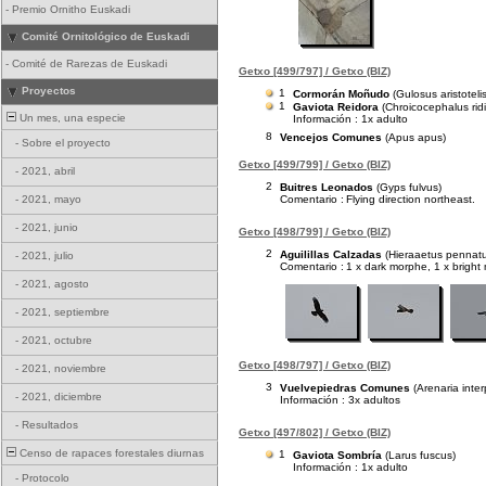
-
Premio Ornitho Euskadi
Comité Ornitológico de Euskadi
-
Comité de Rarezas de Euskadi
Getxo [499/797] / Getxo (BIZ)
Proyectos
1
Cormorán Moñudo
(Gulosus aristotelis
1
Gaviota Reidora
(Chroicocephalus rid
Un mes, una especie
Información : 1x adulto
8
Vencejos Comunes
(Apus apus)
-
Sobre el proyecto
Getxo [499/799] / Getxo (BIZ)
-
2021, abril
2
Buitres Leonados
(Gyps fulvus)
Comentario :
Flying direction northeast.
-
2021, mayo
-
2021, junio
Getxo [498/799] / Getxo (BIZ)
2
Aguilillas Calzadas
(Hieraaetus pennat
-
2021, julio
Comentario :
1 x dark morphe, 1 x bright
-
2021, agosto
-
2021, septiembre
-
2021, octubre
Getxo [498/797] / Getxo (BIZ)
-
2021, noviembre
3
Vuelvepiedras Comunes
(Arenaria inter
-
2021, diciembre
Información : 3x adultos
-
Resultados
Getxo [497/802] / Getxo (BIZ)
Censo de rapaces forestales diurnas
1
Gaviota Sombría
(Larus fuscus)
Información : 1x adulto
-
Protocolo