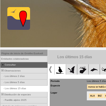
Página de inicio de Ornitho Euskadi
Los últimos 15 días
Entidades colaboradoras
Consultar
Observaciones
-
Los últimos 2 días
Periodo
Los últimos 5 día
-
Los últimos 5 días
Especie
nunca se había
-
Los últimos 15 días
Lugar
Distribución de especies
ALA
BIZ
-
Pardillo alpino 2025