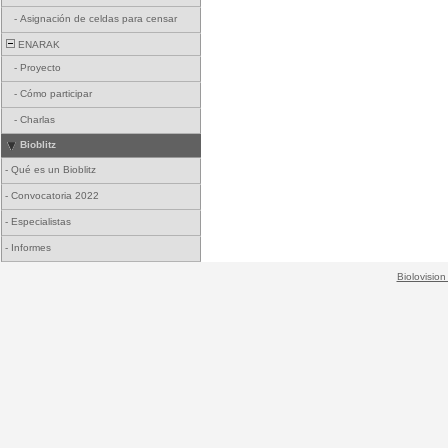
-
Asignación de celdas para censar
ENARAK
-
Proyecto
-
Cómo participar
-
Charlas
Bioblitz
-
Qué es un Bioblitz
-
Convocatoria 2022
-
Especialistas
-
Informes
Biolovision