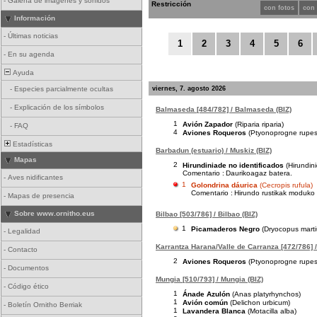
-
Galería de imágenes y sonidos
Restricción
con fotos
con
Información
-
Últimas noticias
1
2
3
4
5
6
-
En su agenda
Ayuda
viernes, 7. agosto 2026
-
Especies parcialmente ocultas
-
Explicación de los símbolos
Balmaseda [484/782] / Balmaseda (BIZ)
1
Avión Zapador
(Riparia riparia)
-
FAQ
4
Aviones Roqueros
(Ptyonoprogne rupest
Estadísticas
Barbadun (estuario) / Muskiz (BIZ)
Mapas
2
Hirundiniade no identificados
(Hirundin
Comentario :
Daurikoagaz batera.
-
Aves nidificantes
1
Golondrina dáurica
(Cecropis rufula)
Comentario :
Hirundo rustikak moduko b
-
Mapas de presencia
Sobre www.ornitho.eus
Bilbao [503/786] / Bilbao (BIZ)
1
Picamaderos Negro
(Dryocopus marti
-
Legalidad
Karrantza Harana/Valle de Carranza [472/786] /
-
Contacto
2
Aviones Roqueros
(Ptyonoprogne rupest
-
Documentos
Mungia [510/793] / Mungia (BIZ)
-
Código ético
1
Ánade Azulón
(Anas platyrhynchos)
1
Avión común
(Delichon urbicum)
-
Boletín Ornitho Berriak
1
Lavandera Blanca
(Motacilla alba)