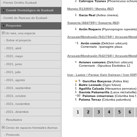
2
Colirrojos Tizones
(Phoenicurus ochruro
-
Premio Ornitho Euskadi
Mungia [513/800] / Mungia (BIZ)
Comité Ornitológico de Euskadi
1
Garza Real
(Ardea cinerea)
-
Comité de Rarezas de Euskadi
Sopuerta [484/789] / Sopuerta (BIZ)
Proyectos
1
Avión Roquero
(Ptyonoprogne rupestris)
Un mes, una especie
Arrasate/Mondragón [541/768] / Arrasate/Mond
-
Sobre el proyecto
~1
Avión común
(Delichon urbicum)
Comentario :
Iparragirre plaza
-
2021, abril
Arrasate/Mondragón [542/768] / Arrasate/Mond
-
2021, mayo
×
Aviones comunes
(Delichon urbicum)
-
2021, junio
Comentario :
Gipuzkoa Etorbidea 12
-
2021, julio
Irun - Lapize / Parque Gain Gainean / Irun (GIP
-
2021, agosto
5
Garcillas Bueyeras
(Ardea ibis)
1
Buitre Leonado
(Gyps fulvus)
-
2021, septiembre
1
Aguililla Calzada
(Hieraaetus pennatus)
1
Gaviota Patiamarilla
(Larus michahellis)
~30
Palomas cimarronas
(Columba livia f
-
2021, octubre
1
Paloma Torcaz
(Columba palumbus)
-
2021, noviembre
1
2
3
4
5
6
-
2021, diciembre
-
Resultados
Censo de rapaces forestales diurnas
-
Protocolo