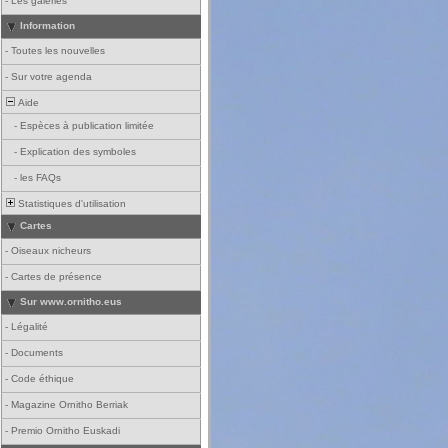
-
Les galeries
Information
-
Toutes les nouvelles
-
Sur votre agenda
Aide
-
Espèces à publication limitée
-
Explication des symboles
-
les FAQs
Statistiques d'utilisation
Cartes
-
Oiseaux nicheurs
-
Cartes de présence
Sur www.ornitho.eus
-
Légalité
-
Documents
-
Code éthique
-
Magazine Ornitho Berriak
-
Premio Ornitho Euskadi