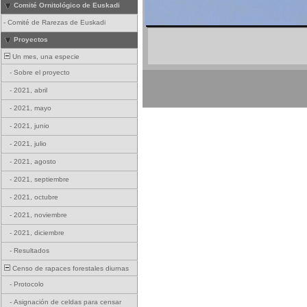
Comité Ornitológico de Euskadi
-
Comité de Rarezas de Euskadi
Proyectos
Un mes, una especie
-
Sobre el proyecto
-
2021, abril
-
2021, mayo
-
2021, junio
-
2021, julio
-
2021, agosto
-
2021, septiembre
-
2021, octubre
-
2021, noviembre
-
2021, diciembre
-
Resultados
Censo de rapaces forestales diurnas
-
Protocolo
-
Asignación de celdas para censar