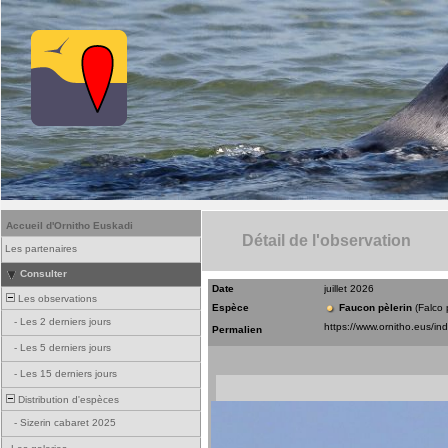
Accueil d'Ornitho Euskadi
Détail de l'observation
Les partenaires
Consulter
Date
juillet 2026
Les observations
Espèce
Faucon pèlerin
(Falco 
-
Les 2 derniers jours
Permalien
-
Les 5 derniers jours
-
Les 15 derniers jours
Distribution d'espèces
-
Sizerin cabaret 2025