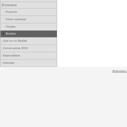
ENARAK
-
Proyecto
-
Cómo participar
-
Charlas
Bioblitz
-
Qué es un Bioblitz
-
Convocatoria 2022
-
Especialistas
-
Informes
Biolovision