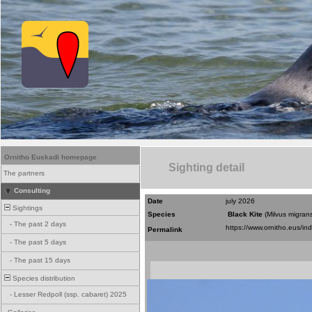
Ornitho Euskadi homepage
Sighting detail
The partners
Consulting
Date
july 2026
Sightings
Species
Black Kite
(Milvus migran
-
The past 2 days
Permalink
-
The past 5 days
-
The past 15 days
Species distribution
-
Lesser Redpoll (ssp. cabaret) 2025