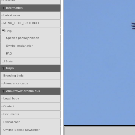
-
Galleries
Information
-
Latest news
-
MENU_TEXT_SCHEDULE
Help
-
Species partially hidden
-
Symbol explanation
-
FAQ
Stats
Maps
-
Breeding birds
-
Attendance cards
About www.ornitho.eus
-
Legal body
-
Contact
-
Documents
-
Ethical code
-
Ornitho Berriak Newsletter