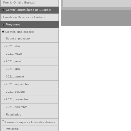
-
Premio Ornitho Euskadi
Comité Ornitológico de Euskadi
-
Comité de Rarezas de Euskadi
Proyectos
Un mes, una especie
-
Sobre el proyecto
-
2021, abril
-
2021, mayo
-
2021, junio
-
2021, julio
-
2021, agosto
-
2021, septiembre
-
2021, octubre
-
2021, noviembre
-
2021, diciembre
-
Resultados
Censo de rapaces forestales diurnas
-
Protocolo