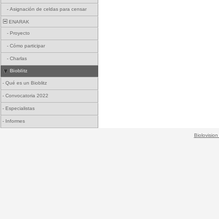
-
Asignación de celdas para censar
ENARAK
-
Proyecto
-
Cómo participar
-
Charlas
Bioblitz
-
Qué es un Bioblitz
-
Convocatoria 2022
-
Especialistas
-
Informes
Biolovision